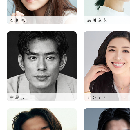
石川恋
深川麻衣
中島歩
アンミカ