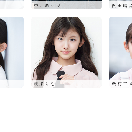
中西希亜良
飯田晴
桃瀬りむ
磯村ア