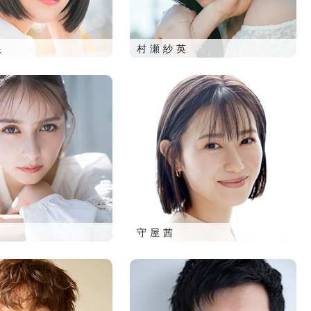
良
村瀬紗英
守屋茜