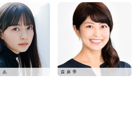
こあ
森麻季