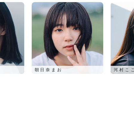
朝日奈まお
河村こ