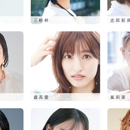
三根梓
志田彩
森高愛
嵐莉菜