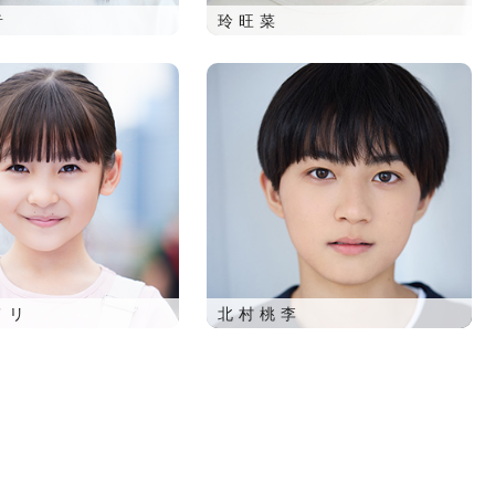
音
玲旺菜
メリ
北村桃李