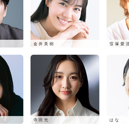
金井美樹
窪塚愛
寺田光
はな