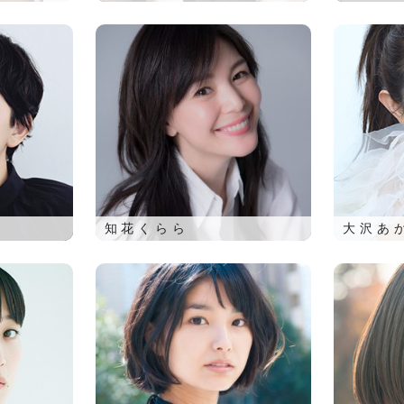
知花くらら
大沢あ