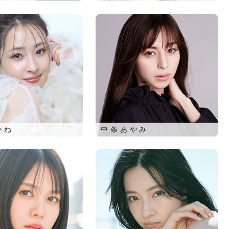
かね
中条あやみ