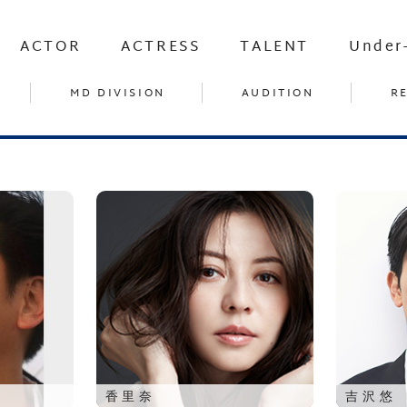
ACTOR
ACTRESS
TALENT
Under
MD DIVISION
AUDITION
R
香里奈
吉沢悠