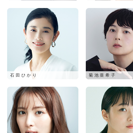
石田ひかり
菊池亜希子