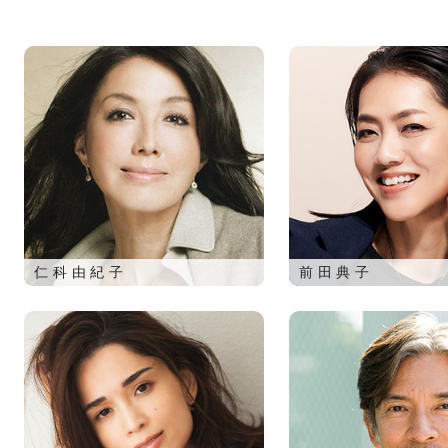
仁科由紀子
前田典子