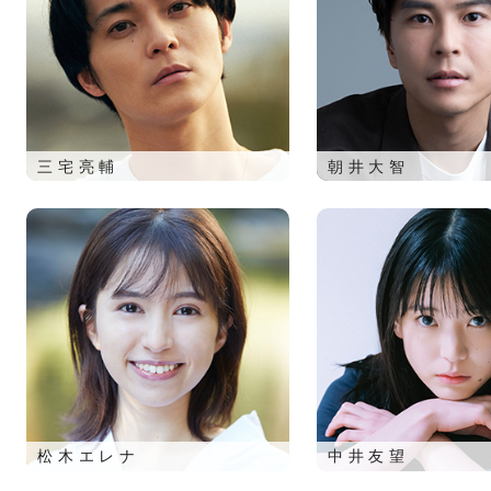
三宅亮輔
朝井大智
松木エレナ
中井友望