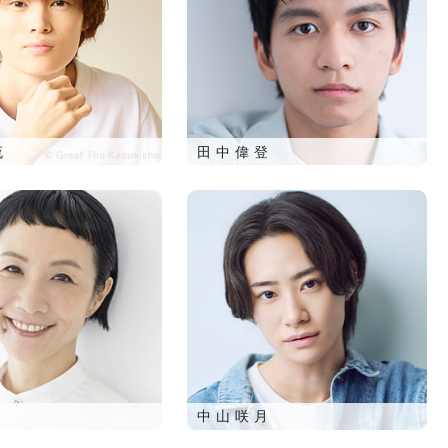
流
田中偉登
中山咲月