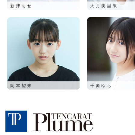
新津ちせ
大月美里果
岡本望来
千原ゆら