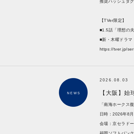
推奨ハッシュタ
【TVer限定】
■1.5話「理想の
■新・木曜ドラマ
https://tver.jp/s
2026.08.03
【大阪】始球
NEWS
「南海ホークス復
日時：2026年8月
会場：京セラド
福岡ソフトバンク