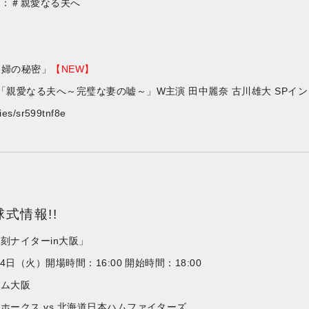
グ：＃親愛なる夫へ
夫婦の秘密」
【NEW】
「親愛なる夫へ～完璧な妻の嘘～」W主演 田中麗奈 古川雄大 SPイ
eries/sr599tnf8e
式情報!!
刻ナイターin大阪」
4日（火）開場時間：16:00 開始時間：18:00
ーム大阪
ホークス vs 北海道日本ハムファイターズ