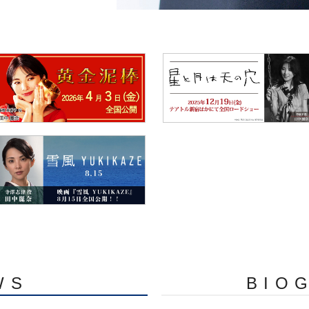
WS
BIO