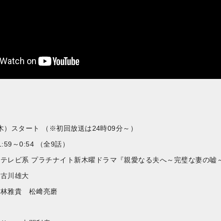
（木）スタート （※初回放送は24時09分～）
59～0:54 （全9話）
テレビ系 プラチナイト新木曜ドラマ『親愛なる夫へ～完璧な妻の嘘～
 古川雄大
 林雅貴 松﨑亮磨
香