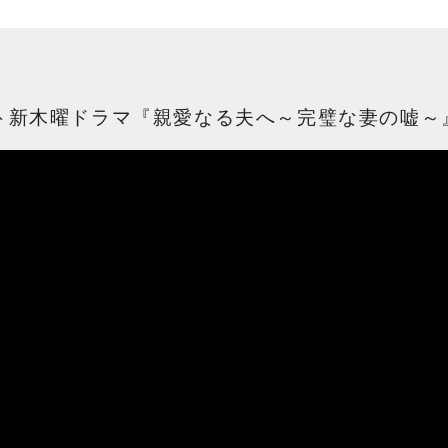
新木曜ドラマ『親愛なる夫へ～完璧な妻の嘘～』第