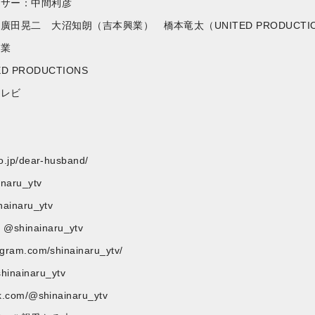
ーサー：中間利彦
田晃二 大沼知朗（吉本興業） 橋本竜太（UNITED PRODUCTI
興業
 PRODUCTIONS
テレビ
co.jp/dear-husband/
aru_ytv
inainaru_ytv
@shinainaru_ytv
agram.com/shinainaru_ytv/
inainaru_ytv
ok.com/@shinainaru_ytv