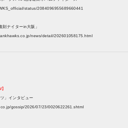
AWKS_official/status/2084096955689660441
復刻ナイターin大阪」
tbankhawks.co.jp/news/detail/202601058175.html
W】
ーツ」インタビュー
y.co.jp/gossip/2026/07/23/0020622261.shtml