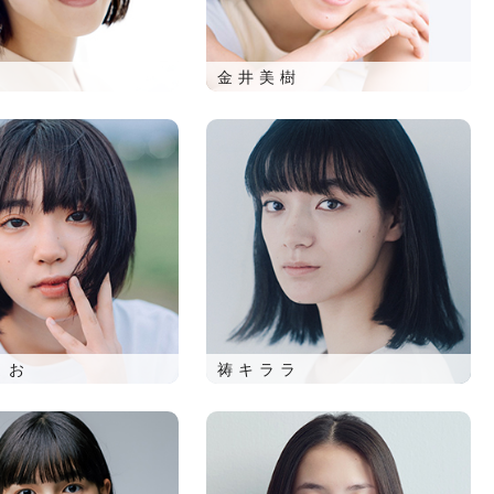
金井美樹
まお
祷キララ