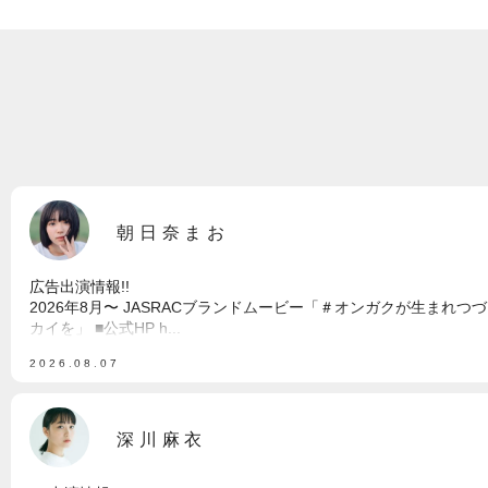
朝日奈まお
広告出演情報!!
2026年8月〜 JASRACブランドムービー「＃オンガクが生まれつ
カイを」 ■公式HP h...
2026.08.07
深川麻衣