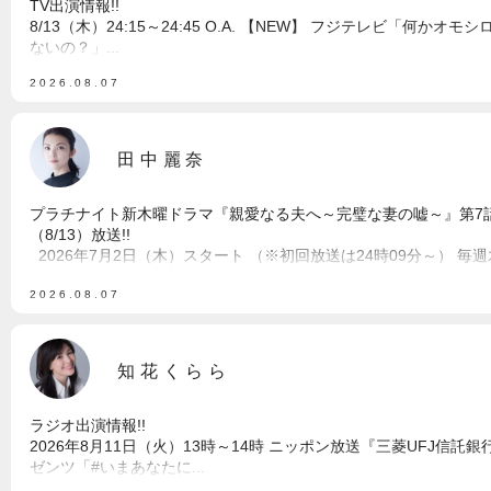
TV出演情報!!
8/13（木）24:15～24:45 O.A. 【NEW】 フジテレビ「何かオモ
ないの？」...
2026.08.07
田中麗奈
プラチナイト新木曜ドラマ『親愛なる夫へ～完璧な妻の嘘～』第7
（8/13）放送!!
2026年7月2日（木）スタート （※初回放送は24時09分～） 毎
よる11:...
2026.08.07
知花くらら
ラジオ出演情報!!
2026年8月11日（火）13時～14時 ニッポン放送『三菱UFJ信託銀
ゼンツ「#いまあなたに...