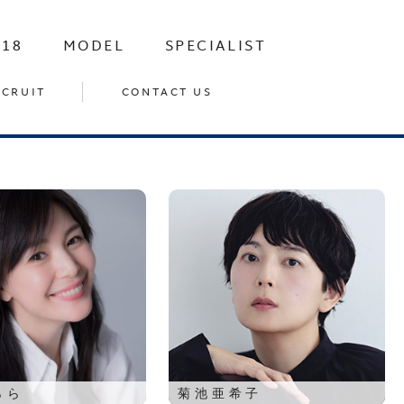
-18
MODEL
SPECIALIST
ECRUIT
CONTACT US
らら
菊池亜希子