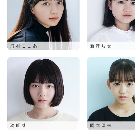
河村ここあ
新津ちせ
玲旺菜
岡本望来