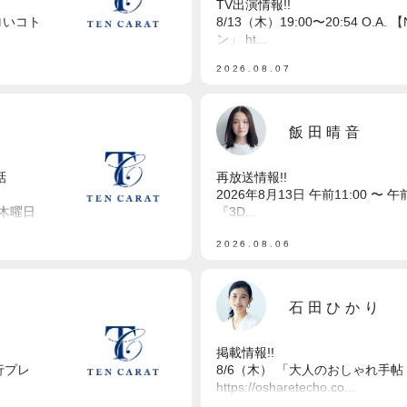
TV出演情報!!
シロいコト
8/13（木）19:00〜20:54 O
ン」 ht...
2026.08.07
飯田晴音
話
再放送情報!!
2026年8月13日 午前11:00 〜 
週木曜日
『3D...
2026.08.06
石田ひかり
掲載情報!!
行プレ
8/6（木） 「大人のおしゃれ手帖
https://osharetecho.co...