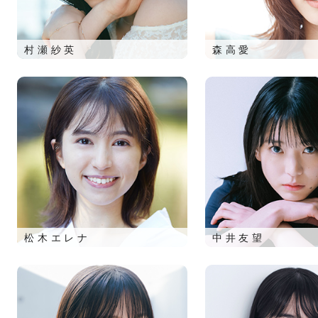
村瀬紗英
森高愛
松木エレナ
中井友望