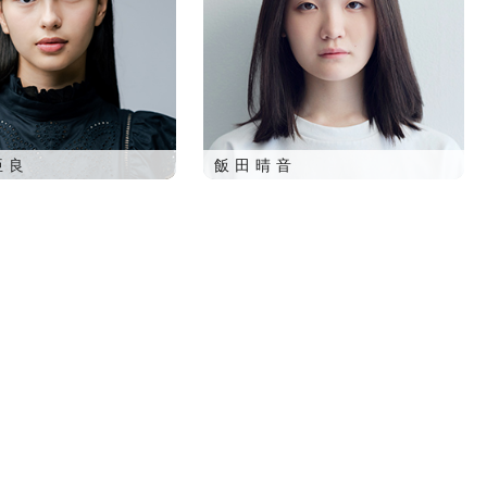
亜良
飯田晴音