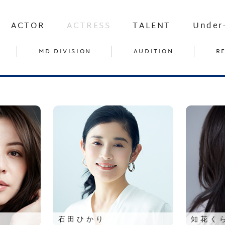
ACTOR
ACTRESS
TALENT
Under
MD DIVISION
AUDITION
R
石田ひかり
知花く