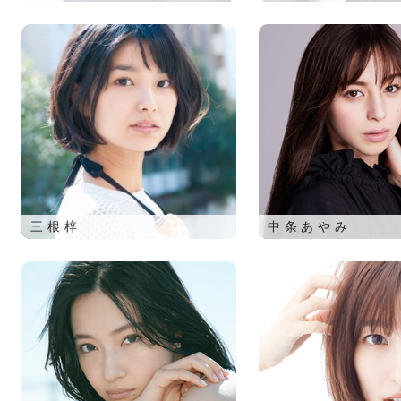
三根梓
中条あやみ