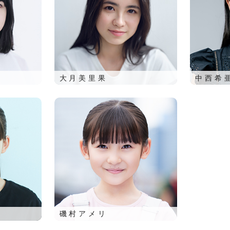
大月美里果
中西希
磯村アメリ