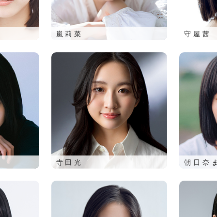
嵐莉菜
守屋茜
寺田光
朝日奈