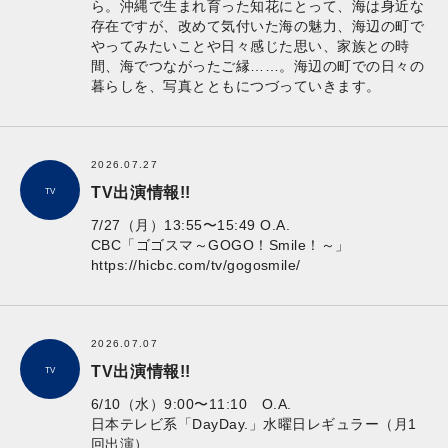
ら。沖縄で生まれ育った知花にとって、海は身近な
存在ですが、改めて気付いた海の魅力、海辺の町で
やってみたいことや日々感じた思い、家族との時
間、海でつながったご縁……。海辺の町での日々の
暮らしを、写真とともにつづっていきます。
2026.07.27
TV出演情報!!
TV
7/27（月）13:55〜15:49 O.A.
CBC「ゴゴスマ～GOGO！Smile！～」
https://hicbc.com/tv/gogosmile/
2026.07.07
TV出演情報!!
TV
6/10（水）9:00〜11:10 O.A.
日本テレビ系「DayDay.」水曜日レギュラー（月1
回出演）