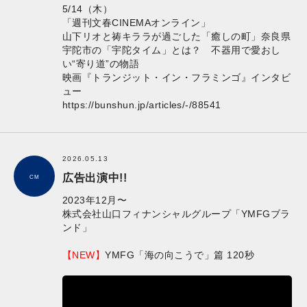
5/14（木）
「週刊文春CINEMAオンライン」
山下リオと祷キララが過ごした「癒しの町」奈良県
宇陀市の「宇陀タイム」とは？ 不器用で愛おし
い“寄り道”の物語
映画『トランジット・イン・フラミンゴ』インタビ
ュー
https://bunshun.jp/articles/-/88541
2026.05.13
広告出演中!!
CM
2023年12月〜
株式会社山口フィナンシャルグループ「YMFGブラ
ンド」
【NEW】
YMFG「海の向こうで」篇 120秒