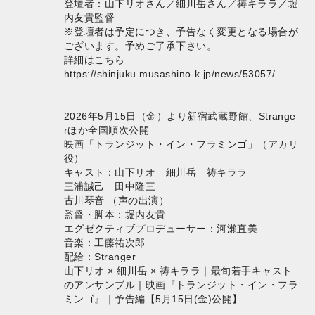
登壇者：山下リオさん／細川岳さん／祷キララ／堀
内友貴監督
※登壇者は予定につき、予告なく変更となる場合が
ございます。予めご了承下さい。
詳細はこちら
https://shinjuku.musashino-k.jp/news/53057/
2026年5月15日（金）より新宿武蔵野館、Strange
rほか全国順次公開
映画「トランジット・イン・フラミンゴ」（アカリ
役）
キャスト：山下リオ 細川岳 祷キララ
三浦誠己 田中隆三
古川琴音 （声の出演）
監督・脚本：堀内友貴
エグゼクティブプロデューサー：河瀨直美
音楽：工藤祐次郎
配給：Stranger
山下リオ × 細川岳 × 祷キララ｜最旬若手キャスト
のアンサンブル｜映画『トランジット・イン・フラ
ミンゴ』｜予告編【5月15日(金)公開】