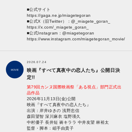
■公式サイト
https://gaga.ne.jp/miagetegoran
■公式X（旧Twitter）：@_miagete_goran_
https://x.com/_miagete_goran_
■公式Instagram：@miagetegoran
https://www.instagram.com/miagetegoran_movie/
2026.07.24
映画『すべて真夜中の恋人たち』公開日決
MOVIE
定!!
第79回カンヌ国際映画祭「ある視点」部門正式出
品作品
2026年11月13日(金)公開
映画『すべて真夜中の恋人たち』
出演：岸井ゆきの 浅野忠信
森田望智 深川麻衣 塩野瑛久
中村優子 長井短 祷キララ 中井友望 林裕太
監督・脚本：岨手由貴子