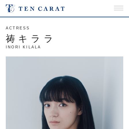
ACTRESS
祷キララ
INORI KILALA