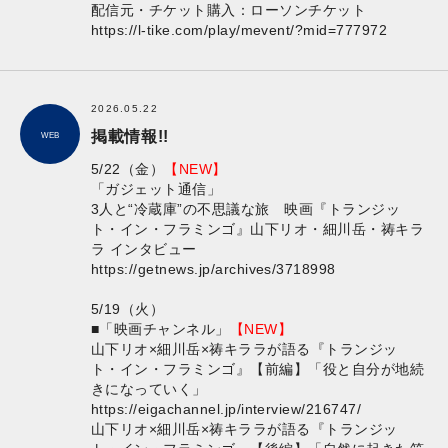
配信元・チケット購入：ローソンチケット
https://l-tike.com/play/mevent/?mid=777972
2026.05.22
掲載情報!!
WEB
5/22（金）
【NEW】
「ガジェット通信」
3人と“冷蔵庫”の不思議な旅 映画『トランジッ
ト・イン・フラミンゴ』山下リオ・細川岳・祷キラ
ラ インタビュー
https://getnews.jp/archives/3718998
5/19（火）
■「映画チャンネル」
【NEW】
山下リオ×細川岳×祷キララが語る『トランジッ
ト・イン・フラミンゴ』【前編】「役と自分が地続
きになっていく」
https://eigachannel.jp/interview/216747/
山下リオ×細川岳×祷キララが語る『トランジッ