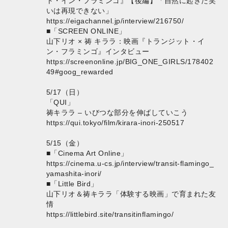
ト・イン・フラミンゴ』【後編】「自然に起きた笑
いは再現できない」
https://eigachannel.jp/interview/216750/
■「SCREEN ONLINE」
山下リオ × 祷 キララ：映画『トランジット・イ
ン・フラミンゴ』インタビュー
https://screenonline.jp/BIG_ONE_GIRLS/178402
49#goog_rewarded
5/17（日）
「QUI」
祷キララ – いびつな部分を伸ばしていこう
https://qui.tokyo/film/kirara-inori-250517
5/15（金）
■「Cinema Art Online」
https://cinema.u-cs.jp/interview/transit-flamingo_
yamashita-inori/
■「Little Bird」
山下リオ＆祷キララ「体験する映画」で育まれた友
情
https://littlebird.site/transitinflamingo/