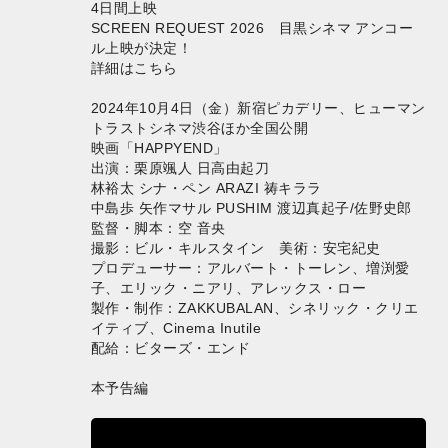
4日間上映
SCREEN REQUEST 2026 目黒シネマ アンコー
ル上映が決定！
詳細はこちら
2024年10月4日（金）新宿ピカデリー、ヒューマン
トラストシネマ渋谷ほか全国公開
映画「HAPPYEND」
出演：栗原颯人 日高由起刀
林裕太 シナ・ペン ARAZI 祷キララ
中島歩 矢作マサル PUSHIM 渡辺真起子/佐野史郎
監督・脚本：空 音央
撮影：ビル・キルスタイン 美術：安宅紀史
プロデューサー：アルバート・トーレン、増渕愛
子、エリック・ニアリ、アレックス・ロー
製作・制作：ZAKKUBALAN、シネリック・クリエ
イティブ、Cinema Inutile
配給：ビターズ・エンド
本予告編