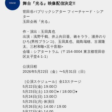
舞台『光る』映像配信決定!!
STAGE
世田谷パブリックシアター フィーチャード・シア
ター
玉田企画『光る』
作・演出：玉田真也
出演：浅野千鶴、井上向日葵、祷キララ、浦井のり
ひろ(男性ブランコ)、玉田真也、能島瑞穂、古屋隆
太、三村和敬<五十音順>
会場：シアタートラム（〒154-0004 東京都世田谷
区太子堂4-1-1）
公演日程
2026年5月22日（金）〜5月31日（日）
［公演スケジュール］全13ステージ
5月22日(金) 19:00◎
5月23日(土) 13:00◎♦︎ / 18:00◎♦︎
5月24日(日) 13:00◎
5月25日(月) 休演日
5月26日(火) 14:00 / 19:00
5月27日(水) 14:00