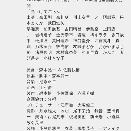
開
「見上げてごらん」
出演：森田剛 森川葵 川上友里 ／ 阿部寛 松
本まりか 武田鉄矢
早瀬憩 前田航基 吉田晴登 伊島空 上田遥
／ 岩橋道子 金光泰市 愛理 祷キララ 坂口辰
平 松澤匠 真田理希 神谷圭介 四宮義斗 真
織 乃木涼介 牧亮佑 友咲まどか おかやまはじ
め 猪股俊明 木村真奈美 小倉早貴 かんこ 五
頭岳夫 小林きな子
監督：森本晶⼀ ＆ 佐藤快磨
原案・脚本：森本晶⼀
⾳楽：池永正⼆
企画：江守徹
製作：巖本博 小佐野保 赤澤芳樹
企画協力：分福
プロデューサー：江守徹 大塚健二
撮影：月永雄太 照明：尾下栄治 録音：豊田真
一 美術：西尾共未 現場美術：前田陽 小道具：
故引英里
装飾：小笠原悠里 衣装：馬場恭子 ヘアメイク：