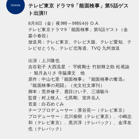
テレビ東京 ドラマ9「能面検事」第5話ゲス
DRAMA
ト出演!!
8月8日（金）夜9時～9時54分 O.A.
テレビ東京ドラマ9「能面検事」第5話ゲスト（金
森小春役）
放送局：テレビ東京、テレビ大阪、テレビ愛知、テ
レビせとうち、テレビ北海道、TVQ 九州放送
出演：上川隆也
吉谷彩子 大西流星 ・ 宇梶剛士 竹財輝之助 松尾諭
・ 観月ありさ 寺脇康文 他
原作：中山七里『能面検事』『能面検事の奮迅』
『能面検事の死闘』（光文社文庫刊）
脚本：荒井修子、鹿目けい子、三浦駿斗
監督：村上牧人、七髙剛、室井岳人
音楽：白石めぐみ
チーフプロデューサー：濱谷晃一（テレビ東京）
プロデューサー：北川俊樹（テレビ東京）、小嶋志
和（テレビ東京）、黒沢淳（テレパック）、金澤友
也（テレパック）