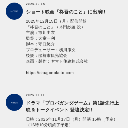
2025.12.15
ショート映画『柊吾のこと』に出演!!
MOVIE
2025年12月15日（月）配信開始
『柊吾のこと』（木田紗羅 役）
主演：市川由衣
監督：犬童一利
脚本：守口悠介
プロデューサー：横川康次
後援：船橋市観光協会
企画・製作：ヤマト住建株式会社
https://shugonokoto.com
2025.11.11
ドラマ「プロパガンダゲーム」第1話先行上
NEWS
映＆トークイベント 登壇決定!!
日時：2025年11月17日（月）開演 15時（予定）
（16時10分頃終了予定）