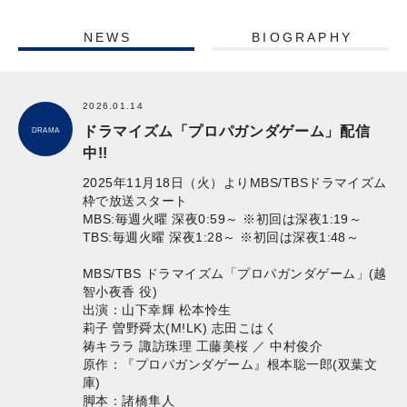
NEWS
BIOGRAPHY
2026.01.14
ドラマイズム「プロパガンダゲーム」配信
DRAMA
中!!
2025年11月18日（火）よりMBS/TBSドラマイズム
枠で放送スタート
MBS:毎週火曜 深夜0:59～ ※初回は深夜1:19～
TBS:毎週火曜 深夜1:28～ ※初回は深夜1:48～
MBS/TBS ドラマイズム「プロパガンダゲーム」(越
智小夜香 役)
出演：山下幸輝 松本怜生
莉子 曽野舜太(M!LK) 志田こはく
祷キララ 諏訪珠理 工藤美桜 ／ 中村俊介
原作：『プロパガンダゲーム』根本聡一郎(双葉文
庫)
脚本：諸橋隼人