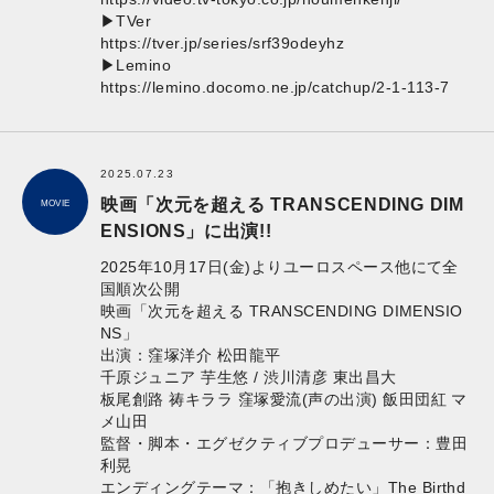
▶TVer
https://tver.jp/series/srf39odeyhz
▶Lemino
https://lemino.docomo.ne.jp/catchup/2-1-113-7
2025.07.23
映画「次元を超える TRANSCENDING DIM
MOVIE
ENSIONS」に出演!!
2025年10月17日(金)よりユーロスペース他にて全
国順次公開
映画「次元を超える TRANSCENDING DIMENSIO
NS」
出演：窪塚洋介 松田龍平
千原ジュニア 芋生悠 / 渋川清彦 東出昌大
板尾創路 祷キララ 窪塚愛流(声の出演) 飯田団紅 マ
メ山田
監督・脚本・エグゼクティブプロデューサー：豊田
利晃
エンディングテーマ：「抱きしめたい」The Birthd