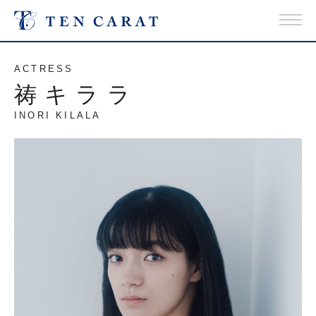
ACTRESS
祷キララ
INORI KILALA