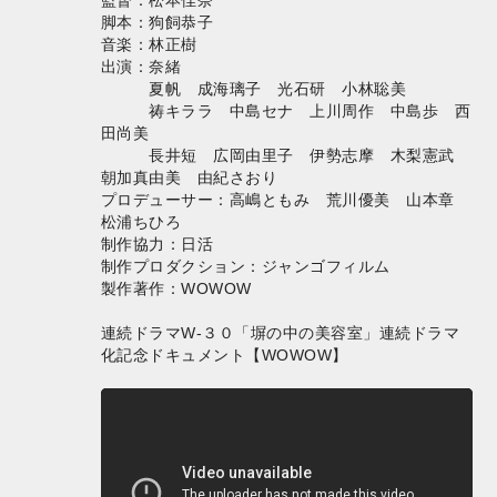
監督：松本佳奈
脚本：狗飼恭子
音楽：林正樹
出演：奈緒
夏帆 成海璃子 光石研 小林聡美
祷キララ 中島セナ 上川周作 中島歩 西
田尚美
長井短 広岡由里子 伊勢志摩 木梨憲武
朝加真由美 由紀さおり
プロデューサー：高嶋ともみ 荒川優美 山本章
松浦ちひろ
制作協力：日活
制作プロダクション：ジャンゴフィルム
製作著作：WOWOW
連続ドラマW-３０「塀の中の美容室」連続ドラマ
化記念ドキュメント【WOWOW】