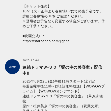
【チケット発売】
10/7（火）正午より各劇場HPにて発売予定です。
詳細は各劇場のHPをご確認ください。
※登壇者は予告なく変更する場合がございます。予
めご了承ください。
■映画公式HP
https://starsands.com/jigen/
2025.10.04
連続ドラマＷ-３０「塀の中の美容室」配信
DRAMA
中!!
2025年8月22日(金)午後11時スタート(全7話)
毎週金曜午後11時~ [第1話無料放送] 【WOWOWプ
ライム】【WOWOWオンデマンド】
連続ドラマＷ-３０「塀の中の美容室」（芦原志穂
役）
原作：桜井美奈『塀の中の美容室』（双葉文庫）