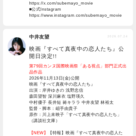
https://x.com/subemayo_movie
■公式Instagram
https://www.instagram.com/subemayo_movie
中井友望
2026.07.24
映画『すべて真夜中の恋人たち』公
開日決定!!
第79回カンヌ国際映画祭「ある視点」部門正式出
品作品
2026年11月13日(金)公開
映画『すべて真夜中の恋人たち』
出演：岸井ゆきの 浅野忠信
森田望智 深川麻衣 塩野瑛久
中村優子 長井短 祷キララ 中井友望 林裕太
監督・脚本：岨手由貴子
原作：川上未映子「すべて真夜中の恋人たち」
（講談社文庫）
【NEW】
【特報】映画『すべて真夜中の恋人た