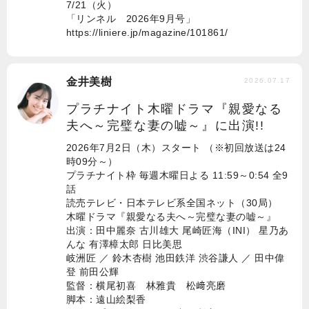
7/21（火）
「リンネル 2026年9月号」
https://liniere.jp/magazine/101861/
金井美樹
2026.07.17
プラチナイト木曜ドラマ『親愛なる
夫へ～完璧な妻の嘘～』に出演!!
2026年7月2日（木）スタート （※初回放送は24
時09分～）
プラチナイト枠 毎週木曜日よる 11:59～0:54 全9
話
読売テレビ・日本テレビ系全国ネット（30局）
木曜ドラマ『親愛なる夫へ～完璧な妻の嘘～』
出演：田中麗奈 古川雄大 尾崎匠海（INI） 星乃あ
んな 有澤樟太郎 日比美思
岐洲匠 ／ 鈴木杏樹 池田鉄洋 渋谷謙人 ／ 田中偉
登 前田公輝
監督：横尾初喜 林雅貴 松﨑亮磨
脚本：遠山絵梨香