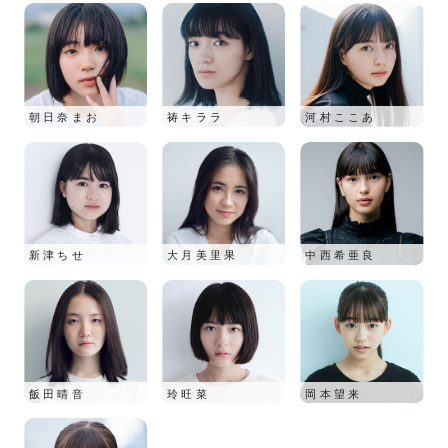
朝日奈まお
祷キララ
河村ここあ
新津ちせ
大月美里果
中西希亜良
飯田晴音
玲旺菜
岡本望来