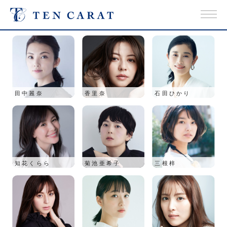
田中麗奈
香里奈
石田ひかり
知花くらら
菊池亜希子
三根梓