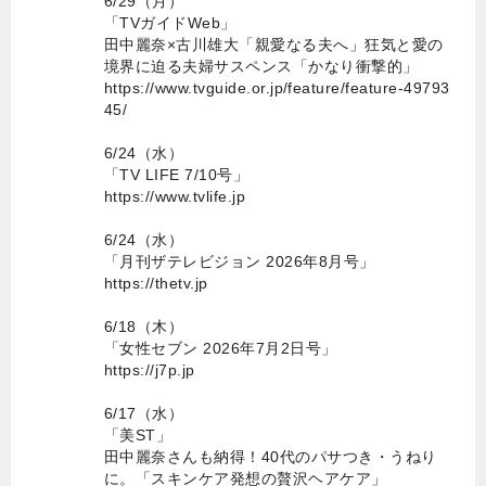
6/29（月）
「TVガイドWeb」
田中麗奈×古川雄大「親愛なる夫へ」狂気と愛の
境界に迫る夫婦サスペンス「かなり衝撃的」
https://www.tvguide.or.jp/feature/feature-49793
45/
6/24（水）
「TV LIFE 7/10号」
https://www.tvlife.jp
6/24（水）
「月刊ザテレビジョン 2026年8月号」
https://thetv.jp
6/18（木）
「女性セブン 2026年7月2日号」
https://j7p.jp
6/17（水）
「美ST」
田中麗奈さんも納得！40代のパサつき・うねり
に。「スキンケア発想の贅沢ヘアケア」