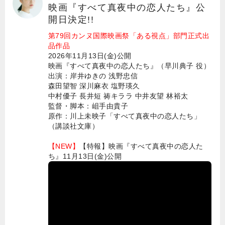
映画『すべて真夜中の恋人たち』公
開日決定!!
第79回カンヌ国際映画祭「ある視点」部門正式出
品作品
2026年11月13日(金)公開
映画『すべて真夜中の恋人たち』（早川典子 役）
出演：岸井ゆきの 浅野忠信
森田望智 深川麻衣 塩野瑛久
中村優子 長井短 祷キララ 中井友望 林裕太
監督・脚本：岨手由貴子
原作：川上未映子「すべて真夜中の恋人たち」
（講談社文庫）
【NEW】
【特報】映画『すべて真夜中の恋人た
ち』11月13日(金)公開