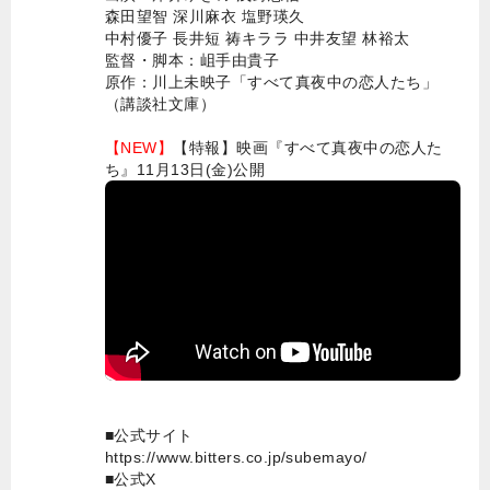
森田望智 深川麻衣 塩野瑛久
中村優子 長井短 祷キララ 中井友望 林裕太
監督・脚本：岨手由貴子
原作：川上未映子「すべて真夜中の恋人たち」
（講談社文庫）
【NEW】
【特報】映画『すべて真夜中の恋人た
ち』11月13日(金)公開
■公式サイト
https://www.bitters.co.jp/subemayo/
■公式X