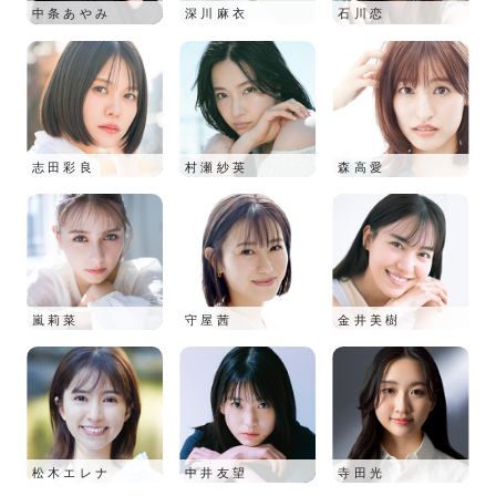
中条あやみ
深川麻衣
石川恋
志田彩良
村瀬紗英
森高愛
嵐莉菜
守屋茜
金井美樹
松木エレナ
中井友望
寺田光