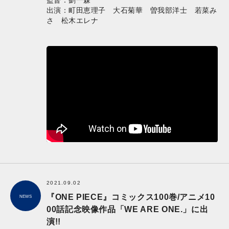
監督：劉一森
出演：町田恵理子 大石菊華 曽我部洋士 若菜み
さ 松木エレナ
2021.09.02
『ONE PIECE』コミックス100巻/アニメ10
NEWS
00話記念映像作品「WE ARE ONE.」に出
演!!