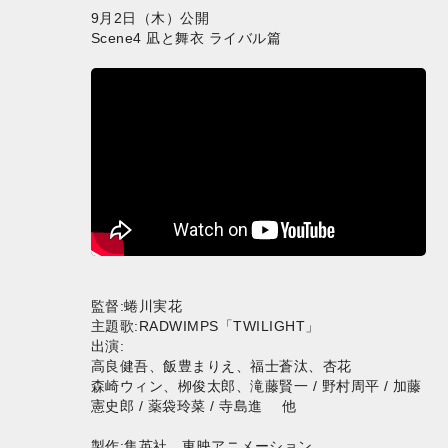
9月2日（木）公開
Scene4 凪と舞衣 ライバル篇
監督:蜷川実花
主題歌:RADWIMPS「TWILIGHT」
出演:
⾼良健吾、飯豊まりえ、福⼠蒼汰、杏花
森崎ウィン、栁俊太郎、滝藤賢一 / 野村周平 / 加藤
憲史郎 / 薬袋玲菜 / 寺島進 他
製作:集英社、東映アニメーション