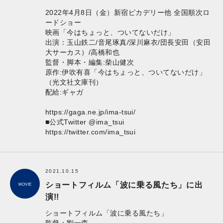
2022年4月8日（金）新宿ピカデリー他 全国順次ロ
ードショー
映画「今はちょっと、ついてないだけ」
出演：玉山鉄二/音尾琢真/深川麻衣/団長安田（安田
大サーカス）/高橋和也
監督・脚本・編集:柴山健次
原作:伊吹有喜「今はちょっと、ついてないだけ」
（光文社文庫刊）
配給:ギャガ
https://gaga.ne.jp/ima-tsui/
■公式Twitter @ima_tsui
https://twitter.com/ima_tsui
2021.10.15
ショートフィルム「波に乗る風たち」に出
MOVIE
演!!
ショートフィルム「波に乗る風たち」