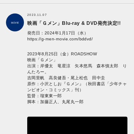
2023.11.07
映画「Ｇメン」Blu-ray & DVD発売決定!!
MOVIE
発売日：2024年1月17日（水）
​https://g-men-movie.com/bddvd/
​
2023年8月25日（金）ROADSHOW
映画「Ｇメン」
出演：岸優太 竜星涼 矢本悠馬 森本慎太郎 り
んたろー。
吉岡里帆 高良健吾・尾上松也 田中圭
原作：小沢としお『Ｇメン』（秋田書店「少年チャ
ンピオン・コミックス」刊）
監督：瑠東東一郎
脚本：加藤正人、丸尾丸一郎