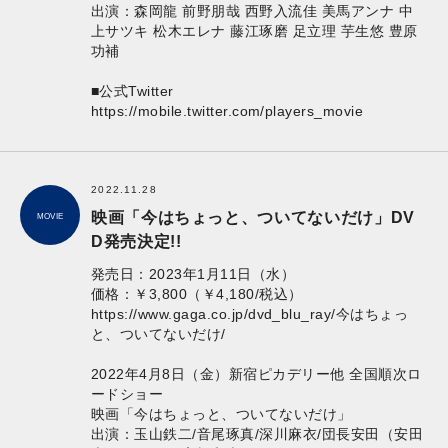
出演：森岡龍 前野朋哉 西野入流佳 美⾺アンナ 中
上サツキ 松木エレナ 藤江琢磨 足立理 芋生悠 豊原
功補
■公式Twitter
https://mobile.twitter.com/players_movie
2022.11.28
映画「今はちょっと、ついてないだけ」DV
MOVIE
D発売決定!!
発売日：2023年1月11日（水）
価格：￥3,800（￥4,180/税込）
https://www.gaga.co.jp/dvd_blu_ray/今はちょっ
と、ついてないだけ/
2022年4月8日（金）新宿ピカデリー他 全国順次ロ
ードショー
映画「今はちょっと、ついてないだけ」
出演：玉山鉄二/音尾琢真/深川麻衣/団長安田（安田