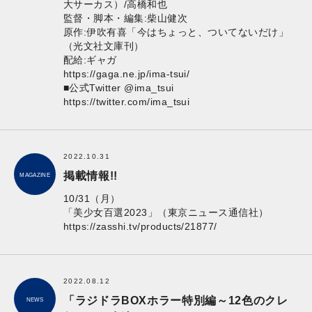
大サーカス）/高橋和也
監督・脚本・編集:柴山健次
原作:伊吹有喜「今はちょっと、ついてないだけ」
（光文社文庫刊）
配給:ギャガ
https://gaga.ne.jp/ima-tsui/
■公式Twitter @ima_tsui
https://twitter.com/ima_tsui
2022.10.31
掲載情報!!
MAGAZINE
10/31（月）
「美少女百選2023」（東京ニュース通信社）
https://zasshi.tv/products/21877/
2022.08.12
「ラジドラBOXホラー特別編～12色のクレ
NEWS