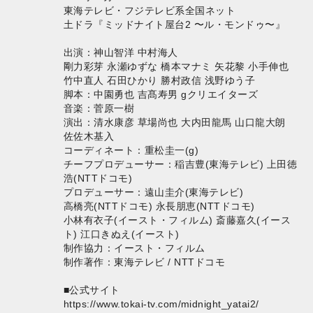
東海テレビ・フジテレビ系全国ネット
土ドラ『ミッドナイト屋台2 〜ル・モンドゥ〜』
出演：神山智洋 中村海人
剛力彩芽 永瀬ゆずな 橋本マナミ 矢花黎 小手伸也
竹中直人 石田ひかり 勝村政信 浅野ゆう子
脚本：中園勇也 吉髙寿男 gクリエイターズ
音楽：菅原一樹
演出：清水康彦 草場尚也 大内田龍馬 山口龍大朗
佐佐木基入
コーディネート：重松圭一(g)
チーフプロデューサー：稲吉豊(東海テレビ) 上田徳
浩(NTTドコモ)
プロデューサー：遠山圭介(東海テレビ)
高橋亮(NTTドコモ) 永長朋恵(NTTドコモ)
小林有衣子(イースト・フィルム) 斎藤嘉久(イース
ト) 江口きぬえ(イースト)
制作協力：イースト・フィルム
制作著作：東海テレビ / NTTドコモ
■公式サイト
https://www.tokai-tv.com/midnight_yatai2/