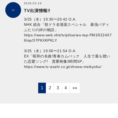
2026.03.19
TV出演情報!!
TV
3/25（水）19:30〜20:42 O.A.
NHK 総合「朝ドラ名場面スペシャル 最強バディ
ふたりの絆の物語」
https://www.web.nhk/tv/pl/series-tep-PM1R224X7
6/ep/37PKXKPKLY
3/25（水）19:00〜21:54 O.A.
EX「昭和の名曲!青春カムバック 人生で最も聴い
た恋愛ソング! 貴重映像3時間SP」
https://www.tv-asahi.co.jp/showa-meikyoku/
1
2
3
4
»»