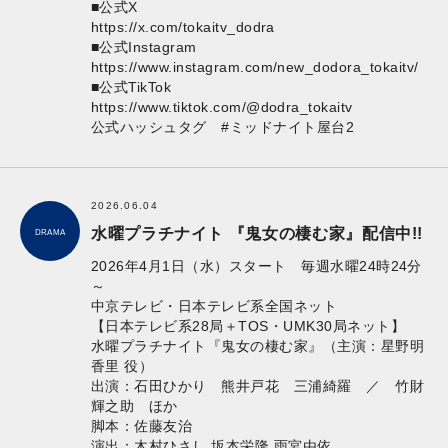
■公式X
https://x.com/tokaitv_dodra
■公式Instagram
https://www.instagram.com/new_dodora_tokaitv/
■公式TikTok
https://www.tiktok.com/@dodra_tokaitv
公式ハッシュタグ #ミッドナイト屋台2
2026.06.04
水曜プラチナイト 『鬼女の棲む家』配信中!!
DRAMA
2026年4月1日（水）スタート 毎週水曜24時24分
～
中京テレビ・日本テレビ系全国ネット
【日本テレビ系28局＋TOS・UMK30局ネット】
水曜プラチナイト『鬼女の棲む家』（主演：星野明
香里 役）
出演：石田ひかり 熊井戸花 三浦綺羅 ／ 竹財
輝之助 ほか
脚本：佐藤友治
演出：木村ひさし 坂本栄隆 雨宮由依