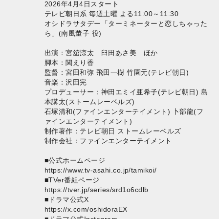
2026年4月4日スタート
テレビ朝日系 毎週土曜 よる11:00～11:30
オシドラサタデー「ターミネーターと恋しちゃった
ら」(南風董子 役)
出演：宮舘涼太 臼田あさ美 ほか
脚本：関えり香
監督：宮田和弥 飛田一樹 竹園元(テレビ朝日)
音楽：沢田完
プロデューサー：神田エミイ亜希子(テレビ朝日) 島
本講太(ストームレーベルズ)
石塚清和(ファインエンターテイメント) 卜部龍(フ
ァインエンターテイメント)
制作著作：テレビ朝日 ストームレーベルズ
制作会社：ファインエンターテイメント
■公式ホームページ
https://www.tv-asahi.co.jp/tamikoi/
■TVer番組ページ
https://tver.jp/series/srd1o6cdlb
■ドラマ公式X
https://x.com/oshidoraEX
■ドラマ公式Instagram