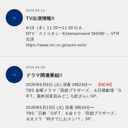
2026.06.12
TV出演情報!!
TV
6/18（木）11:20〜11:30 O.A.
NTV「スミ☆オシ ~Entertainment SHOW~」VTR
出演
https://www.ntv.co.jp/sumi-oshi/
2026.06.08
ドラマ関連番組!!
TV
2026年6月9日 (火) 深夜 0時24分〜
【NEW】
TBS 金曜ドラマ「田鎖ブラザーズ」＆日曜劇場「G
IFT」最終回直前みどころ総ざらいSP」
2026年5月19日 (火) 深夜 0時24分〜
TBS「日劇「GIFT」＆金ドラ「田鎖ブラザーズ」
＆火ドラ「時すでにおスシ!？」SP」