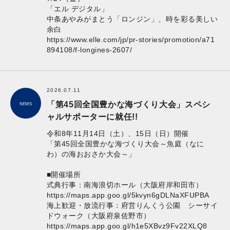
「エル デジタル」
中条あやみがまとう「ロンジン」、時を彩る美しい
余白
https://www.elle.com/jp/pr-stories/promotion/a71
894108/f-longines-2607/
2026.07.11
「第45回全国豊かな海づくり大会」スペシ
NEWS
ャルサポーターに就任!!
令和8年11月14日（土）、15日（日）開催
「第45回全国豊かな海づくり大会～魚庭（なに
わ）の海おおさか大会～」
■開催場所
式典行事：南海浪切ホール（大阪府岸和田市）
https://maps.app.goo.gl/5kvyn6gDLNaXFUPBA
海上歓迎・放流行事：府営りんくう公園 シーサイ
ドウォーク（大阪府泉佐野市）
https://maps.app.goo.gl/h1e5XBvz9Fv22XLQ8