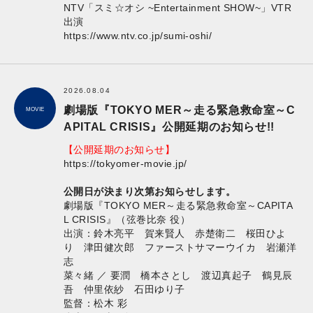
NTV「スミ☆オシ ~Entertainment SHOW~」VTR
出演
https://www.ntv.co.jp/sumi-oshi/
2026.08.04
劇場版『TOKYO MER～走る緊急救命室～C
MOVIE
APITAL CRISIS』公開延期のお知らせ!!
【公開延期のお知らせ】
https://tokyomer-movie.jp/
公開日が決まり次第お知らせします。
劇場版『TOKYO MER～走る緊急救命室～CAPITA
L CRISIS』（弦巻比奈 役）
出演：鈴木亮平 賀来賢人 赤楚衛二 桜田ひよ
り 津田健次郎 ファーストサマーウイカ 岩瀬洋
志
菜々緒 ／ 要潤 橋本さとし 渡辺真起子 鶴見辰
吾 仲里依紗 石田ゆり子
監督：松木 彩