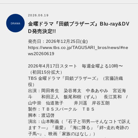
2026.06.19
金曜ドラマ『田鎖ブラザーズ』Blu-ray&DV
DRAMA
D発売決定!!
発売日：2026年12月25日(金)
https://www.tbs.co.jp/TAGUSARI_bros/news/#ne
ws20260619
2026年4月17日スタート 毎週金曜よる10時〜
（初回15分拡大）
TBS 金曜ドラマ『田鎖ブラザーズ』（宮藤詩織
役）
出演：岡田将生 染谷将太 中条あやみ 宮近海
斗 和田正人 飯尾和樹（ずん） 長江英和 /
山中崇 仙道敦子 井川遥 岸谷五朗
製作：ＴＢＳスパークル ＴＢＳ
脚本：渡辺啓
演出：山本剛義（『石子と羽男―そんなコトで訴え
ます？―』『最愛』『海に降る』『絆~走れ奇跡の
子馬~』、映画「家族のはなし」）