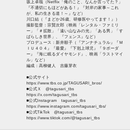
坂上卓哉（Netflix「俺のこと、なんか言ってた？」
『不適切にもほどがある！』『対岸の家事～これ
が、私の生きる道！～』など）
川口結（『まどか26歳、研修医やってます！』）
撮影監督：宗賢次郎（映画「レンタル・ファミリ
ー」「＃拡散」「遠い山なみの光」「ある男」「す
ばらしき世界」、『フェンス』など）
プロデュース：新井順子（『アンナチュラル』『Ｍ
ＩＵ４０４』『最愛』『下剋上球児』『９ボーダ
ー』『海に眠るダイヤモンド』、映画「ラストマイ
ル」など）
編成：高柳健人 吉藤芽衣
■公式サイト
https://www.tbs.co.jp/TAGUSARI_bros/
■公式Ｘ @tagusari_tbs
https://x.com/tagusari_tbs
■公式Instagram tagusari_tbs
https://www.instagram.com/tagusari_tbs/
■公式TikTok @tagusari_tbs
https://www.tiktok.com/@tagusari_tbs