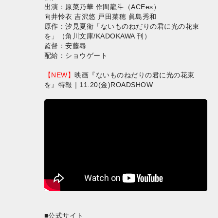
出演：原菜乃華 作間龍斗（ACEes）
向井怜衣 吉沢悠 戸田菜穂 眞島秀和
原作：汐見夏衛「ないものねだりの君に光の花束
を」（角川文庫/KADOKAWA 刊）
監督：安藤尋
配給：ショウゲート
【NEW】
映画『ないものねだりの君に光の花束
を』特報｜11.20(金)ROADSHOW
■公式サイト