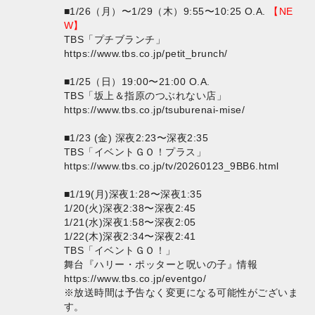
■1/26（月）〜1/29（木）9:55〜10:25 O.A.
【NE
W】
TBS「プチブランチ」
https://www.tbs.co.jp/petit_brunch/
■1/25（日）19:00〜21:00 O.A.
TBS「坂上＆指原のつぶれない店」
https://www.tbs.co.jp/tsuburenai-mise/
■1/23 (金) 深夜2:23〜深夜2:35
TBS「イベントＧＯ！プラス」
https://www.tbs.co.jp/tv/20260123_9BB6.html
■1/19(月)深夜1:28〜深夜1:35
1/20(火)深夜2:38〜深夜2:45
1/21(水)深夜1:58〜深夜2:05
1/22(木)深夜2:34〜深夜2:41
TBS「イベントＧＯ！」
舞台『ハリー・ポッターと呪いの子』情報
https://www.tbs.co.jp/eventgo/
※放送時間は予告なく変更になる可能性がございま
す。