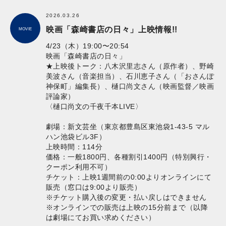
2026.03.26
映画「森崎書店の日々」上映情報!!
MOVIE
4/23（木）19:00〜20:54
映画「森崎書店の日々」
★上映後トーク：八木沢里志さん（原作者）、野崎
美波さん（音楽担当）、石川恵子さん（「おさんぽ
神保町」編集長）、樋口尚文さん（映画監督／映画
評論家）
〈樋口尚文の千夜千本LIVE〉
劇場：新文芸坐（東京都豊島区東池袋1-43-5 マル
ハン池袋ビル3F）
上映時間：114分
価格：一般1800円、各種割引1400円（特別興行・
クーポン利用不可）
チケット：上映1週間前の0:00よりオンラインにて
販売（窓口は9:00より販売）
※チケット購入後の変更・払い戻しはできません
※オンラインでの販売は上映の15分前まで（以降
は劇場にてお買い求めください）