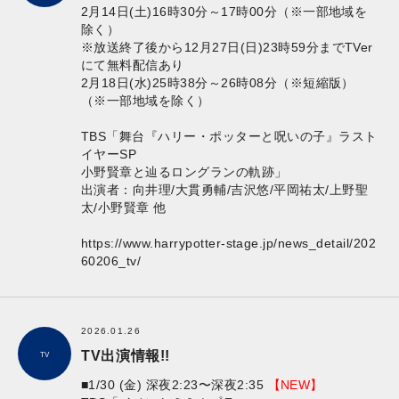
2月14日(土)16時30分～17時00分（※一部地域を
除く）
※放送終了後から12月27日(日)23時59分までTVer
にて無料配信あり
2月18日(水)25時38分～26時08分（※短縮版）
（※一部地域を除く）
TBS「舞台『ハリー・ポッターと呪いの子』ラスト
イヤーSP
小野賢章と辿るロングランの軌跡」
出演者：向井理/大貫勇輔/吉沢悠/平岡祐太/上野聖
太/小野賢章 他
https://www.harrypotter-stage.jp/news_detail/202
60206_tv/
2026.01.26
TV出演情報!!
TV
■1/30 (金) 深夜2:23〜深夜2:35
【NEW】