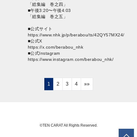
「総集編 巻之四」
■午後3:20〜午後4:03
「総集編 巻之五」
■公式サイト
https://www.nhk.jp/p/berabou/ts/42QY57MX24/
■公式X
https://x.com/berabou_nhk
■公式Instagram
https://www.instagram.com/berabou_nhk/
1
2
3
4
»»
©TEN CARAT All Rights Reserved.