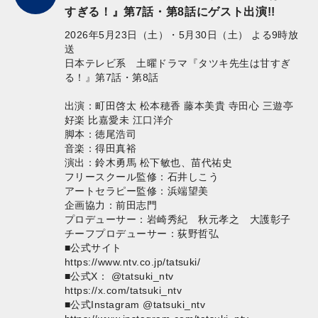
すぎる！』第7話・第8話にゲスト出演!!
2026年5月23日（土）・5月30日（土） よる9時放
送
日本テレビ系 土曜ドラマ『タツキ先生は甘すぎ
る！』第7話・第8話
出演：町田啓太 松本穂香 藤本美貴 寺田心 三遊亭
好楽 比嘉愛未 江口洋介
脚本：徳尾浩司
音楽：得田真裕
演出：鈴木勇馬 松下敏也、苗代祐史
フリースクール監修：石井しこう
アートセラピー監修：浜端望美
企画協力：前田志門
プロデューサー：岩崎秀紀 秋元孝之 大護彰子
チーフプロデューサー：荻野哲弘
■公式サイト
https://www.ntv.co.jp/tatsuki/
■公式X： @tatsuki_ntv
https://x.com/tatsuki_ntv
■公式Instagram @tatsuki_ntv