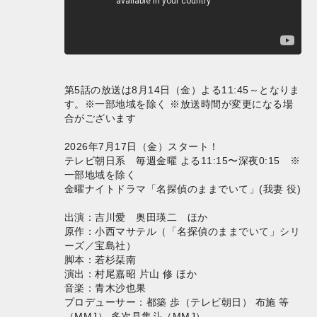
第5話の放送は8月14日（金）よる11:45～となりま
す。※一部地域を除く ※放送時間が変更になる場
合がございます
2026年7月17日（金）スタート！
テレビ朝日系 毎週金曜 よる11:15〜深夜0:15 ※
一部地域を除く
金曜ナイトドラマ「名探偵のままでいて」(我妻 役)
出演：吉川愛 奥田瑛二 ほか
原作：小西マサテル（「名探偵のままでいて」シリ
ーズ／宝島社）
脚本：若杉栞南
演出：村尾嘉昭 片山 修 ほか
音楽：青木沙也果
プロデューサー：都築 歩（テレビ朝日） 布施 等
（MMJ） 多次見隼斗（MMJ）