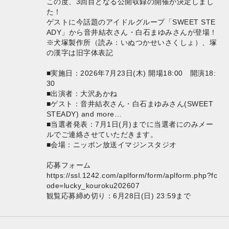
この度、3回目となる公開収録の開催が決定しまし
た！
ゲストに今話題のアイドルグループ「SWEET STE
ADY」から音井結衣さん・白石まゆみさんが登場！
※犬塚製作所（読み：いぬつかせいさくしょ）、塚
の漢字は旧字体表記
■実施日：2026年7月23日(木) 開場18:00 開演18:
30
■出演者：大沢あかね
■ゲスト：音井結衣さん・白石まゆみさん(SWEET
STEADY) and more…
■当選者発表：7月1日(月)までに当選者にのみメー
ルでご連絡させていただきます。
■会場：ニッポン放送イマジンスタジオ
応募フォーム
https://ssl.1242.com/aplform/form/aplform.php?fc
ode=lucky_kouroku202607
観覧応募締め切り：6月28日(日) 23:59まで