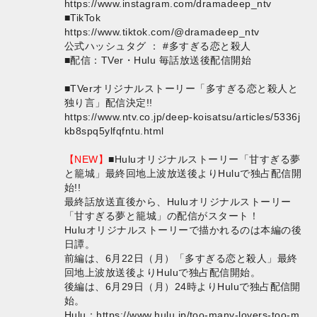
https://www.instagram.com/dramadeep_ntv
■TikTok
https://www.tiktok.com/@dramadeep_ntv
公式ハッシュタグ ： #多すぎる恋と殺人
■配信：TVer・Hulu 毎話放送後配信開始
■TVerオリジナルストーリー「多すぎる恋と殺人と
独り言」配信決定!!
https://www.ntv.co.jp/deep-koisatsu/articles/5336j
kb8spq5ylfqfntu.html
【NEW】
■Huluオリジナルストーリー「甘すぎる夢
と籠城」最終回地上波放送後よりHuluで独占配信開
始!!
最終話放送直後から、Huluオリジナルストーリー
「甘すぎる夢と籠城」の配信がスタート！
Huluオリジナルストーリーで描かれるのは本編の後
日譚。
前編は、6月22日（月）「多すぎる恋と殺人」最終
回地上波放送後よりHuluで独占配信開始。
後編は、6月29日（月）24時よりHuluで独占配信開
始。
Hulu：
https://www.hulu.jp/too-many-lovers-too-m