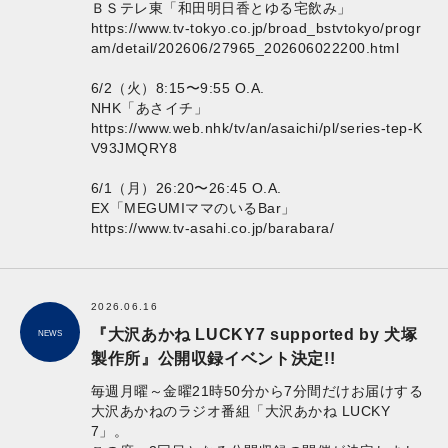
ＢＳテレ東「和田明日香とゆる宅飲み」
https://www.tv-tokyo.co.jp/broad_bstvtokyo/progr
am/detail/202606/27965_202606022200.html
6/2（火）8:15〜9:55 O.A.
NHK「あさイチ」
https://www.web.nhk/tv/an/asaichi/pl/series-tep-K
V93JMQRY8
6/1（月）26:20〜26:45 O.A.
EX「MEGUMIママのいるBar」
https://www.tv-asahi.co.jp/barabara/
2026.06.16
『大沢あかね LUCKY7 supported by 犬塚
NEWS
製作所』公開収録イベント決定!!
毎週月曜～金曜21時50分から7分間だけお届けする
大沢あかねのラジオ番組「大沢あかね LUCKY
7」。