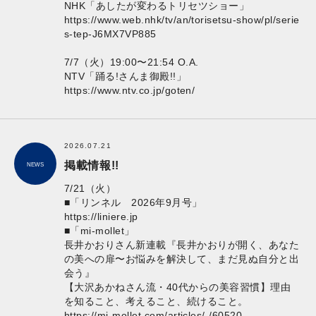
NHK「あしたが変わるトリセツショー」
https://www.web.nhk/tv/an/torisetsu-show/pl/serie
s-tep-J6MX7VP885
7/7（火）19:00〜21:54 O.A.
NTV「踊る!さんま御殿!!」
https://www.ntv.co.jp/goten/
2026.07.21
掲載情報!!
NEWS
7/21（火）
■「リンネル 2026年9月号」
https://liniere.jp
■「mi-mollet」
長井かおりさん新連載『長井かおりが開く、あなた
の美への扉〜お悩みを解決して、まだ見ぬ自分と出
会う』
【大沢あかねさん流・40代からの美容習慣】理由
を知ること、考えること、続けること。
https://mi-mollet.com/articles/-/60520