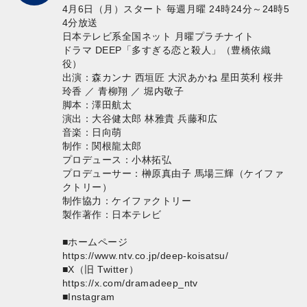
4月6日（月）スタート 毎週月曜 24時24分～24時5
4分放送
日本テレビ系全国ネット 月曜プラチナイト
ドラマ DEEP「多すぎる恋と殺人」（豊橋依織
役）
出演：森カンナ 西垣匠 大沢あかね 星田英利 桜井
玲香 ／ 青柳翔 ／ 堀内敬子
脚本：澤田航太
演出：大谷健太郎 林雅貴 兵藤和広
音楽：日向萌
制作：関根龍太郎
プロデュース：小林拓弘
プロデューサー：榊原真由子 馬場三輝（ケイファ
クトリー）
制作協力：ケイファクトリー
製作著作：日本テレビ
■ホームページ
https://www.ntv.co.jp/deep-koisatsu/
■X（旧 Twitter）
https://x.com/dramadeep_ntv
■Instagram