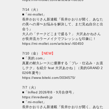
7/14（火）
■「mi-mollet」
長井かおりさん新連載『長井かおりが開く、あなた
の美への扉〜お悩みを解決して、まだ見ぬ自分と出
会う』
大人の「チークどこまで盛る？」 大沢あかねさん
が長井流カラーメイクでフレッシュな印象に！
https://mi-mollet.com/articles/-/60450
7/10（金）
【NEW】
■「美的.com」
真夏の耐久レースに優勝する「プレ・仕込み・お直
しテク」を紹介 feat 大沢あかね｜（美的GRAND 2
026年夏号）
https://www.biteki.com/3034575/
7/7（火）
■「InRed 2026年8・9月合併号」
https://inredweb.jp
■「mi-mollet」
長井かおりさん新連載『長井かおりが開く、あなた