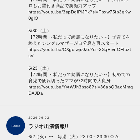
ロもお墨付き商品で笑顔力アップ
https://youtu.be/3epDgIPiJPk?si=Fbxw75fb3qKw
0glO
5/30（土）
【72時間 ～私だって綺麗になりたい～】子育てを
終えたシングルマザーが自分磨き再スタート
https://youtu.be/CXgeiwjo0Zc?si=2SqRivi-CFfazt
sV
5/23（土）
【72時間 ～私だって綺麗になりたい～】初めての
育児で疲れ切ったママが72時間で大変身
https://youtu.be/YytWJh3bso8?si=36apQ3aoMmq
DAJDa
2026.06.02
ラジオ出演情報!!
RADIO
6/2（火）〜 毎週（火）23:00～23:30 O.A.