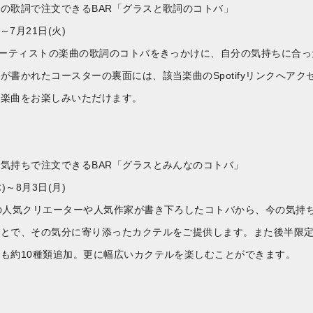
の歌詞で注文できるBAR「グラスと歌詞のコトバ」
～7月21日(火)
アーティストの楽曲の歌詞のコトバをきっかけに、自分の気持ちに合
が書かれたコースターの裏面には、該当楽曲のSpotifyリンクへア
た楽曲をお楽しみいただけます。
＞
気持ちで注文できるBAR「グラスとみんなのコトバ」
)～8月3日(月)
名の人気クリエーターや人気作家が書き下ろしたコトバから、今の
ことで、その気分に寄り添ったカクテルをご提供します。また後半
も約10種類追加。更に幅広いカクテルを楽しむことができます。