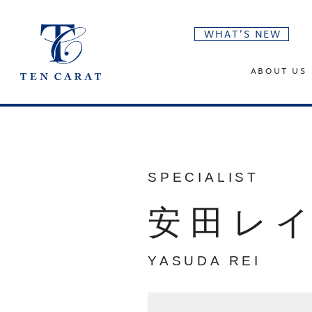
WHAT’S NEW
ABOUT US
SPECIALIST
安田レ
YASUDA REI