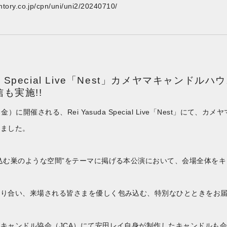
untory.co.jp/cpn/uni/uni2/20240710/
uda Special Live「Nest」カメヤマキャン
も実施!!
（金）に開催される、Rei Yasuda Special Live「Nest」に
しました。
込む巣のような空間”をテーマに掲げる本公演において、会場全体を
なり合い、来場される皆さまを優しく包み込む、特別なひとときをお
キャンドル協会（JCA）にて安田レイ自身が制作したキャンドルも