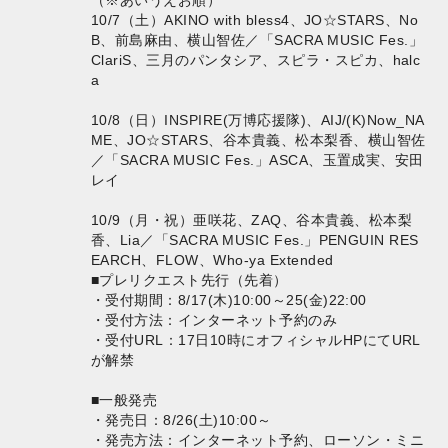
（※あいうえお順）
10/7（土）AKINO with bless4、JO☆STARS、No
B、前島麻由、横山智佐／「SACRA MUSIC Fes.」
ClariS、三月のパンタシア、スピラ・スピカ、halc
a
10/8（日）INSPIRE(万博応援隊)、AIJ/(K)Now_NA
ME、JO☆STARS、谷本貴義、松本梨香、横山智佐
／「SACRA MUSIC Fes.」ASCA、玉置成実、安田
レイ
10/9（月・祝）亜咲花、ZAQ、谷本貴義、松本梨
香、Lia／「SACRA MUSIC Fes.」PENGUIN RES
EARCH、FLOW、Who-ya Extended
■プレリクエスト先行（先着）
・受付期間：8/17(木)10:00～25(金)22:00
・受付方法：インターネット予約のみ
・受付URL：17日10時にオフィシャルHPにてURL
が解禁
■一般発売
・発売日：8/26(土)10:00～
・発売方法：インターネット予約、ローソン・ミニ