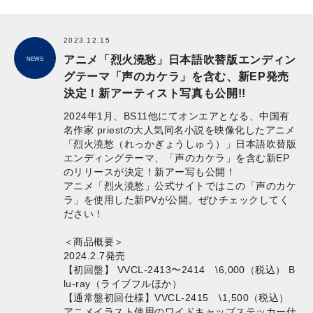
2023.12.15
アニメ「烈火澆愁」日本語吹替版エンディン
NEWS
グテーマ「声のカケラ」を含む、新EP発売
決定！新アーティスト写真も公開!!
2024年1月、BS11他にてオンエアとなる、中国有
名作家 priestの大人気同名小説を映像化したアニメ
「烈火澆愁（れっかぎょうしゅう）」日本語吹替版
エンディングテーマ、「声のカケラ」を含む新EP
のリリースが決定！新アー写も公開！
アニメ「烈火澆愁」公式サイトではこの「声のカケ
ラ」を使用した新PVが公開。ぜひチェックしてく
ださい！
＜商品概要＞
2024.2.7発売
【初回盤】 VVCL-2413〜2414 \6,000（税込） B
lu-ray（ライブフルほか）
【通常盤初回仕様】VVCL-2415 \1,500（税込）
アニメイラスト使用のワイドキャップステッカー仕