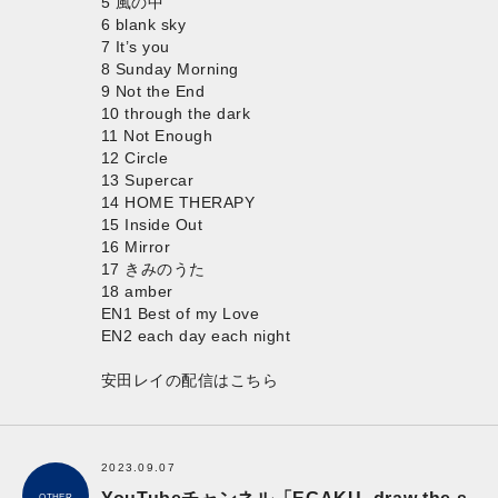
5 風の中
6 blank sky
7 It’s you
8 Sunday Morning
9 Not the End
10 through the dark
11 Not Enough
12 Circle
13 Supercar
14 HOME THERAPY
15 Inside Out
16 Mirror
17 きみのうた
18 amber
EN1 Best of my Love
EN2 each day each night
安田レイの配信はこちら
2023.09.07
OTHER