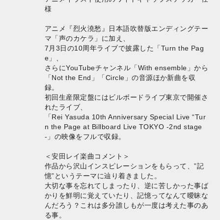
様
アニメ『烈火澆愁』日本語吹替版エンディングテー
マ「声のカケラ」に加え、
7月3日の10周年ライブで披露した「Turn the Pag
e」、
さらにYouTubeチャンネル「With ensemble」から
「Not the End」「Circle」の音源ほか新曲を収
録。
初回生産限定盤にはビルボードライブ東京で開催さ
れたライブ、
「Rei Yasuda 10th Anniversary Special Live “Tur
n the Page at Billboard Live TOKYO -2nd stage
-」の映像をフルで収録。
＜安田レイ楽曲コメント＞
作品から沢山インスピレーションをもらって、”記
憶”というテーマに辿り着きました。
大切な事を忘れてしまったり、逆に苦しかった事ば
かりを鮮明に覚えていたり、記憶ってなんて曖昧な
んだろう？これは多分誰しもが一度は考えた事のあ
る事。