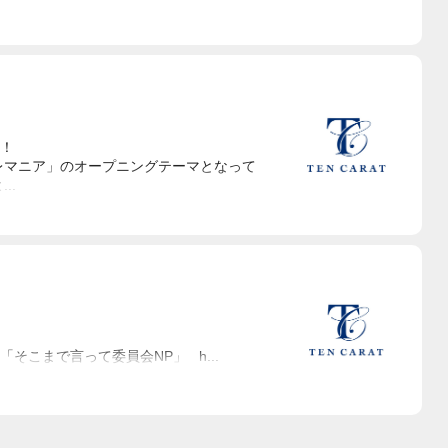
！
レマニア」のオープニングテーマとなって
..
. ytv「そこまで言って委員会NP」 h...