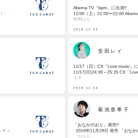
Abema TV「bpm」に出演!!
」...
11/30（土）21:00〜22:00 
歌唱はも...
2019.11.25
安田レイ
11/17（日）CX「Love music」
11/17(日)24:30～25:25 CX
ます...
2019.11.14
菊池亜希子
「おなかのおと」発売!!
レギュ...
2019年11月29日 発売 「お
「おなか...