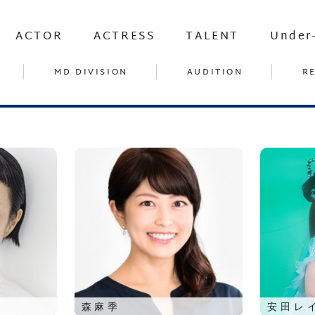
ACTOR
ACTRESS
TALENT
Under
MD DIVISION
AUDITION
R
森麻季
安田レ