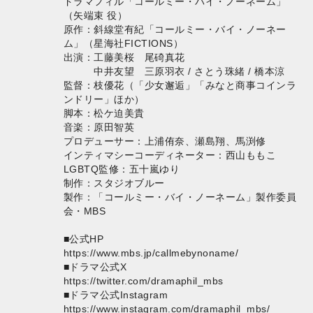
ドラマフィル「コールミー・バイ・ノーネーム」
（矢端束 役）
原作：斜線堂有紀「コールミー・バイ・ノーネー
ム」（星海社FICTIONS）
出演：工藤美桜 尾碕真花
中井友望 三原羽衣 / さとう珠緒 / 橋本涼
監督：枝優花（「少女邂逅」「みなと商事コインラ
ンドリー」ほか）
脚本：松ケ迫美貴
音楽：原田智英
プロデューサー：上浦侑奈、瀬島翔、馬渕修
インティマシーコーディネーター：西山ももこ
LGBTQ監修：五十嵐ゆり
制作：スタジオブルー
製作：「コールミー・バイ・ノーネーム」製作委員
会・MBS
■公式HP
https://www.mbs.jp/callmebynoname/
■ドラマ公式X
https://twitter.com/dramaphil_mbs
■ドラマ公式Instagram
https://www.instagram.com/dramaphil_mbs/