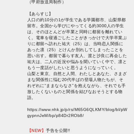
（甲府放送局制作）
【あらすじ】
人口の約10分の1が学生である学園都市、山梨県都
留市。全国から学びにやってくる約3000人の学生
は、そのほとんどが卒業と同時に都留を離れてい
く。電車を寝過ごしたことがきっかけで大学卒業ぶ
りに都留へ訪れた祐大（25）は、当時恋人関係に
あった凛（25）とけんか別れしてしまったことを
思い出す。都留で暮らす友人、渡と沙良に再会した
祐大は、二人の近況や悩みを聞いていく中で、凛と
もう一度話がしたいと思うようになっていく。
山梨と東京、自然と人間、わたしとあなた、さまざ
まな関係性に悩む20代半ばの登場人物たちが、そ
れぞれに“ままならなさ”を抱えながら、それでも手
放したくないものと関係を結びなおそうとする物
語。
https://www.nhk.jp/p/rs/M65G6QLKMY/blog/bl/pW
gypnnJeM/bp/p84Dr2ROb8/
【NEW】
予告を公開!!