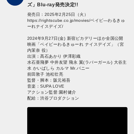
ズ」Blu-ray発売決定!!
発売日：2025年2月25日（火）
https://rightscube.co.jp/movies/ベイビ―わるきゅ
ーれナイスデイズ/
2024年9月27日(金) 新宿ピカデリーほか全国公開
映画「ベイビーわるきゅーれ ナイスデイズ」（宮
内茉奈 役）
出演：髙石あかり 伊澤彩織
水石亜飛夢 中井友望 飛永 翼(ラバーガール) 大谷主
水 かいばしら カルマ Mr.バニー
前田敦子 池松壮亮
監督・脚本：阪元裕吾
音楽：SUPA LOVE
アクション監督:園村健介
配給：渋谷プロダクション