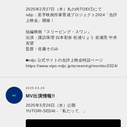
2025年2月27日（木）丸の内TOEI①にて
ndjc：若手映画作家育成プロジェクト2024「合評
上映会」開催！
短編映画『スリーピング・スワン』
出演：諏訪珠理 白本彩奈 松浦りょう 岩瀬亮 中井
友望
監督：佐藤そのみ
■ndjc 公式サイトの合評上映会特設ページ
https://www.vipo-ndjc.jp/screening/monitor2024/
2025.03.26
MV出演情報!!
MV
2025年3月26日（水）公開
YUTORI-SEDAI -「私だって、」