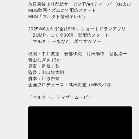
放送直後より配信サービスTVer(ティーバー)および
MBS動画イズムにて配信スタート
MBS「マルクト情報テレビ」
2025年6月6日(金)19時～ ショートドラマアプリ
「BUMP」にて全30話一挙配信スタート
「マルクト ～あなた、誰ですか？～」
出演：中井友望 安部伊織 片田陽依 登坂淳一
青山なぎさ ほか
原案・監修：梨
監督：山口龍大朗
脚本：川原杏奈
企画プロデュース：髙田将志（MBS／闇）
『マルクト』 ティザームービー