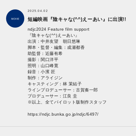
2025.04.02
短編映画『陰キャな(^^)えーあい』に出演!!
MOVIE
ndjc2024 Feature film support
『陰キャな(^^)えーあい』
出演：中井友望 朝日悠琳
脚本・監督・編集：成瀬都香
助監督：近藤有希
撮影：関口洋平
照明：山口峰寛
録音：小濱 匠
制作：アライジン
キャスティング：林 茉結子
ラインプロデューサー：古賀奏一郎
プロデューサー：江良 圭
※以上、全てパイロット版制作スタッフ
https://ndjc.bunka.go.jp/ndjc/6497/