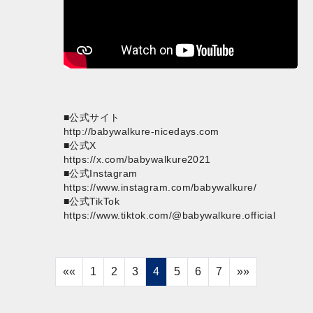
■公式サイト
http://babywalkure-nicedays.com
■公式X
https://x.com/babywalkure2021
■公式Instagram
https://www.instagram.com/babywalkure/
■公式TikTok
https://www.tiktok.com/@babywalkure.official
««
1
2
3
4
5
6
7
»»