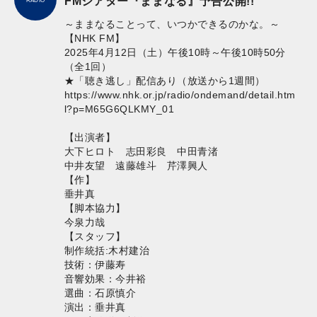
FMシアター『ままなる』予告公開!!
～ままなることって、いつかできるのかな。～
【NHK FM】
2025年4月12日（土）午後10時～午後10時50分
（全1回）
★「聴き逃し」配信あり（放送から1週間）
https://www.nhk.or.jp/radio/ondemand/detail.htm
l?p=M65G6QLKMY_01
【出演者】
大下ヒロト 志田彩良 中田青渚
中井友望 遠藤雄斗 芹澤興人
【作】
垂井真
【脚本協力】
今泉力哉
【スタッフ】
制作統括:木村建治
技術：伊藤寿
音響効果：今井裕
選曲：石原慎介
演出：垂井真