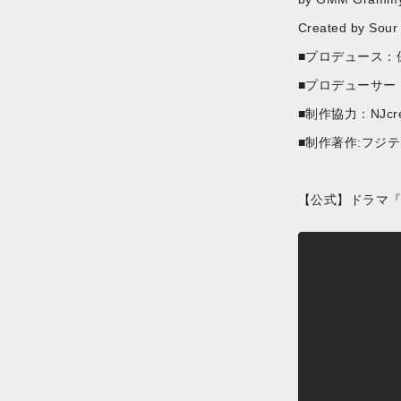
Created by Sour
■プロデュース：
■プロデューサー：Yun
■制作協力：NJcre
■制作著作:フジ
【公式】ドラマ『転