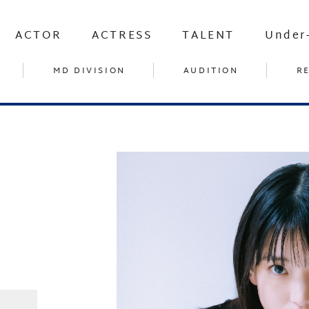
ACTOR
ACTRESS
TALENT
Under
MD DIVISION
AUDITION
R
望