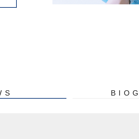
WS
BIO