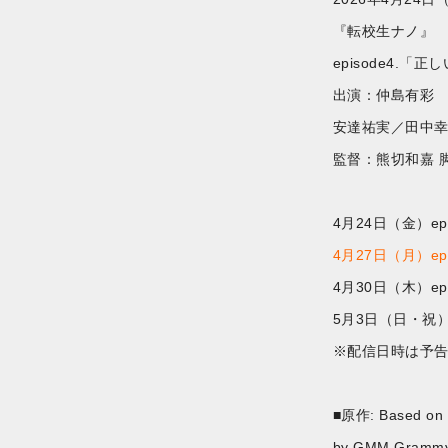
『転校生ナノ』
episode4.「
出演：仲島有彩
安達祐実／田中
監督：熊切和嘉 
4月24日（金）epi
4月27日（月）epi
4月30日（木）epi
5月3日（日・祝）e
※配信日時は予
■原作: Based on t
by GMM Grammy P