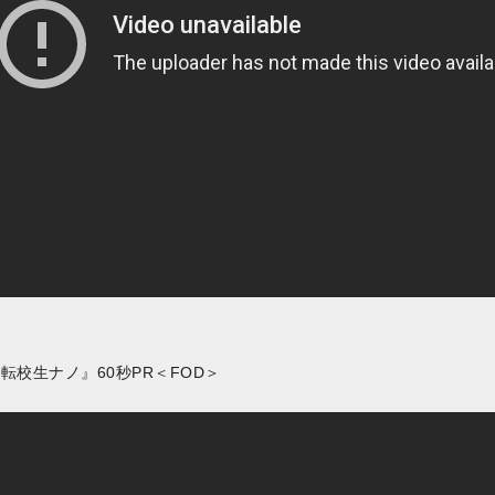
転校生ナノ』60秒PR＜FOD＞