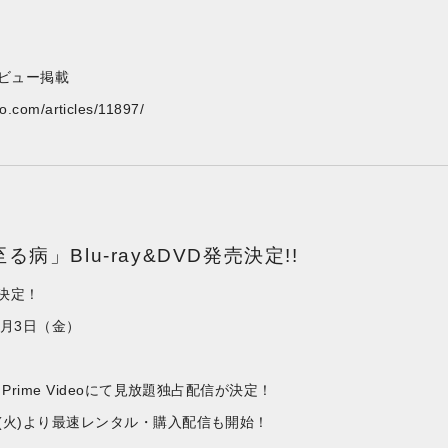
タビュー掲載
yo.com/articles/11897/
病」Blu-ray&DVD発売決定!!
Dが決定！
7月3日（金）
りPrime Videoにて見放題独占配信が決定！
日(火)より最速レンタル・購入配信も開始！