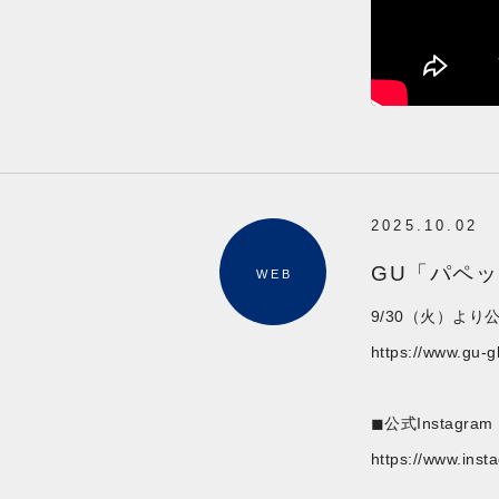
2025.10.02
GU「パペ
WEB
9/30（火）より
https://www.gu-g
◼︎公式Instagram
https://www.in