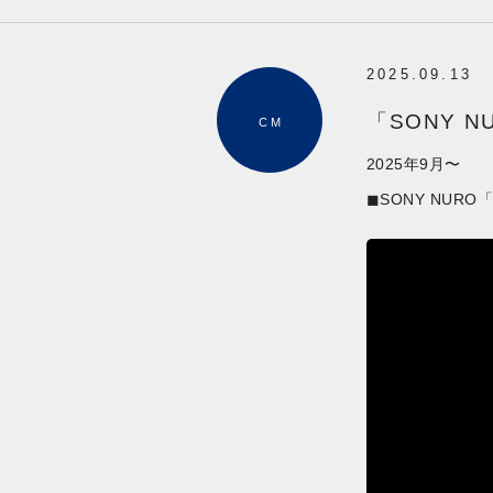
2025.09.13
「SONY N
CM
2025年9月〜
◼︎SONY NU