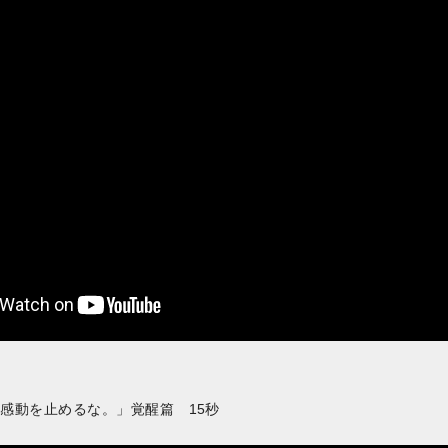
RO「感動を止めるな。」覚醒篇 15秒