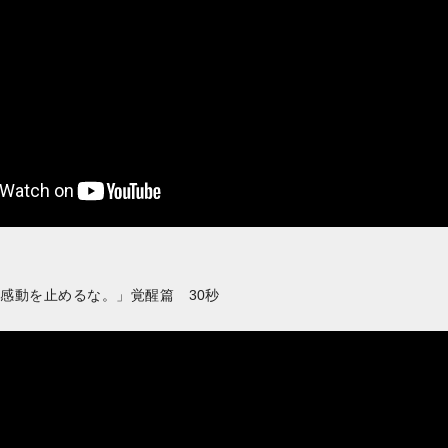
RO「感動を止めるな。」覚醒篇 30秒