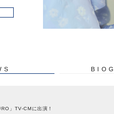
WS
BIO
URO」TV-CMに出演！