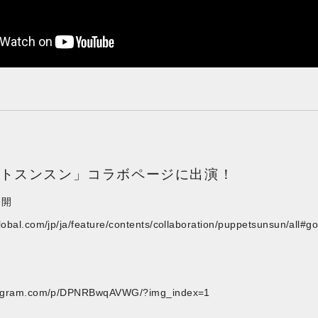
ットスンスン」コラボページに出演！
公開
lobal.com/jp/ja/feature/contents/collaboration/puppetsunsun/all#g
stagram.com/p/DPNRBwqAVWG/?img_index=1