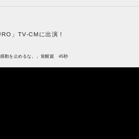
URO」TV-CMに出演！
RO「感動を止めるな。」覚醒篇 45秒