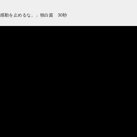
RO「感動を止めるな。」独白篇 30秒