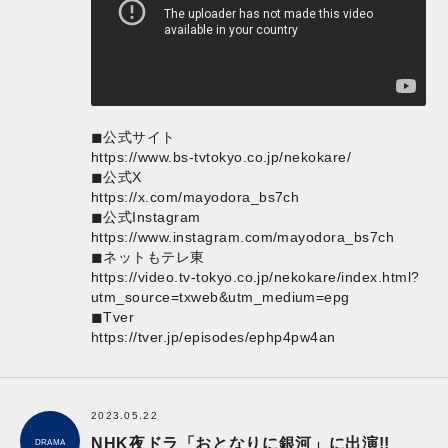
◼︎公式サイト
https://www.bs-tvtokyo.co.jp/nekokare/
◼︎公式X
https://x.com/mayodora_bs7ch
◼︎公式Instagram
https://www.instagram.com/mayodora_bs7ch
◼︎ネットもテレ東
https://video.tv-tokyo.co.jp/nekokare/index.html?
utm_source=txweb&utm_medium=epg
◼︎Tver
https://tver.jp/episodes/ephp4pw4an
2023.05.22
NHK夜ドラ「おとなりに銀河」に出演!!
DRAMA