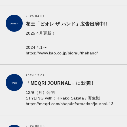
2025.04.01
花王「ビオレ ザ ハンド」広告出演中!!
OTHER
2025.4月更新！
2024.4.1〜
https://www.kao.co.jp/bioreu/thehand/
2024.12.09
「MEQRI JOURNAL」に出演!!
WEB
12/9（月）公開
STYLING with : Rikako Sakata / 寄生獣
https://meqri.com/shop/information/journal-13
2024.08.08