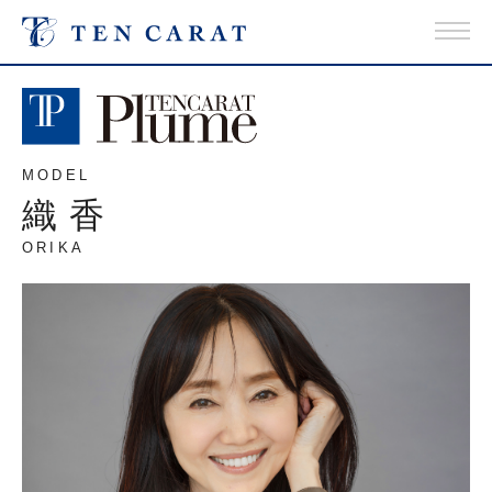
MODEL
織香
ORIKA