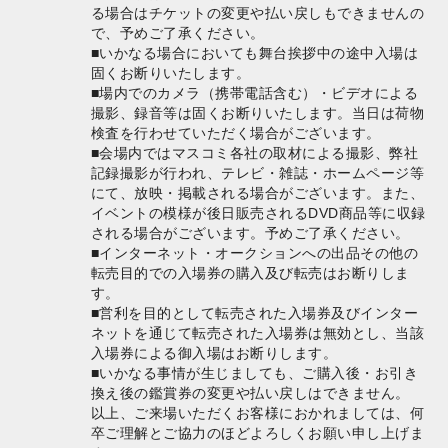
る場合はチケットの変更や払い戻しもできませんの
で、予めご了承ください。
■いかなる場合においても舞台挨拶中の途中入場は
固くお断りいたします。
■場内でのカメラ（携帯電話含む）・ビデオによる
撮影、録音等は固くお断りいたします。当日は荷物
検査を行わせていただく場合がございます。
■会場内ではマスコミ各社の取材による撮影、弊社
記録撮影が行われ、テレビ・雑誌・ホームページ等
にて、放映・掲載される場合がございます。また、
イベントの模様が後日販売されるDVD商品等に収録
される場合がございます。予めご了承ください。
■インターネット・オークションへの出品その他の
転売目的での入場券の購入及び転売はお断りしま
す。
■営利を目的として転売された入場券及びインター
ネットを通じて転売された入場券は無効とし、当該
入場券による御入場はお断りします。
■いかなる事情が生じましても、ご購入後・お引き
換え後の鑑賞券の変更や払い戻しはできません。
以上、ご来場いただくお客様におかれましては、何
卒ご理解とご協力のほどよろしくお願い申し上げま