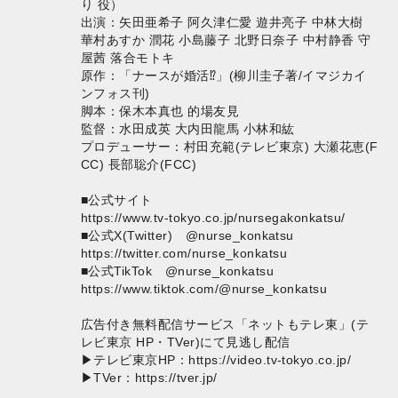
り 役）
出演：矢田亜希子 阿久津仁愛 遊井亮子 中林大樹
華村あすか 潤花 小島藤子 北野日奈子 中村静香 守
屋茜 落合モトキ
原作：「ナースが婚活⁉」(柳川圭子著/イマジカイ
ンフォス刊)
脚本：保木本真也 的場友見
監督：水田成英 大内田龍馬 小林和紘
プロデューサー：村田充範(テレビ東京) 大瀬花恵(F
CC) 長部聡介(FCC)
■公式サイト
https://www.tv-tokyo.co.jp/nursegakonkatsu/
■公式X(Twitter) @nurse_konkatsu
https://twitter.com/nurse_konkatsu
■公式TikTok @nurse_konkatsu
https://www.tiktok.com/@nurse_konkatsu
広告付き無料配信サービス「ネットもテレ東」(テ
レビ東京 HP・TVer)にて見逃し配信
▶テレビ東京HP：
https://video.tv-tokyo.co.jp/
▶TVer：
https://tver.jp/