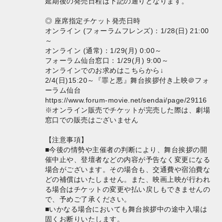
延期後の発売日程は下記の通りとなります。
◎ 座席指定チケット発売日時
オンライン (フォーラムフレンズ)：1/28(日) 21:00
～
オンライン (通常)：1/29(月) 0:00～
フォーラム仙台窓口：1/29(月) 9:00～
オンラインでのお求めはこちらから↓
2/4(日)15:20～『罪と悪』舞台挨拶付き上映＠フォ
ーラム仙台
https://www.forum-movie.net/sendai/page/29116
※オンライン販売でチケットが完売した際は、劇場
窓口での販売はございません
【注意事項】
■今後の情勢や主催者の判断により、舞台挨拶の開
催中止や、登壇者などの内容が予告なく変更になる
場合がございます。その場合も、交通費や宿泊費な
どの補償はいたしません。また、映画上映が行われ
る場合はチケットの変更や払い戻しもできませんの
で、予めご了承ください。
■いかなる場合においても舞台挨拶中の途中入場は
固くお断りいたします。