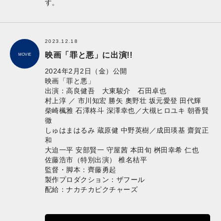
す。
2023.12.18
映画「罪と悪」に出演!!
MOVIE
2024年2月2日（金）公開
映画「罪と悪」
出演：高良健吾 大東駿介 石田卓也
村上淳 ／ 市川知宏 勝矢 奧野壮 坂元愛登 田代輝
柴崎楓雅 石澤柊斗 深澤幸也／大槻ヒロユキ 朝香賢
徹
しゅはまはるみ 蔵原健 中野英樹／成田瑛基 齋賀正
和
大迫一平 安部賢一 守屋茜 本田旬 桝田幸希 仁也
佐藤浩市（特別出演） 椎名桔平
監督・脚本：齊藤勇起
製作プロダクション：ザフール
配給：ナカチカピクチャーズ