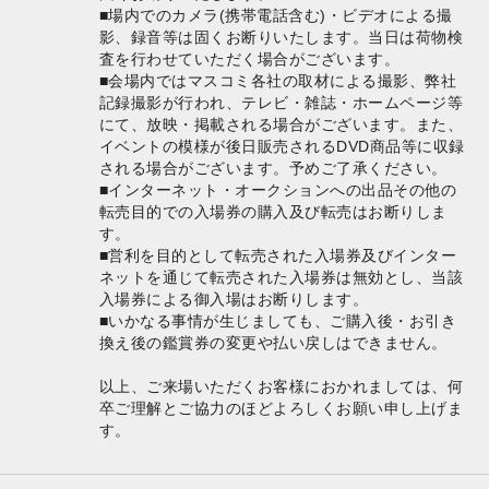
■場内でのカメラ(携帯電話含む)・ビデオによる撮
影、録音等は固くお断りいたします。当日は荷物検
査を行わせていただく場合がございます。
■会場内ではマスコミ各社の取材による撮影、弊社
記録撮影が行われ、テレビ・雑誌・ホームページ等
にて、放映・掲載される場合がございます。また、
イベントの模様が後日販売されるDVD商品等に収録
される場合がございます。予めご了承ください。
■インターネット・オークションへの出品その他の
転売目的での入場券の購入及び転売はお断りしま
す。
■営利を目的として転売された入場券及びインター
ネットを通じて転売された入場券は無効とし、当該
入場券による御入場はお断りします。
■いかなる事情が生じましても、ご購入後・お引き
換え後の鑑賞券の変更や払い戻しはできません。
以上、ご来場いただくお客様におかれましては、何
卒ご理解とご協力のほどよろしくお願い申し上げま
す。