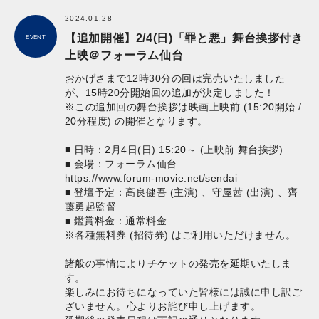
2024.01.28
【追加開催】2/4(日)「罪と悪」舞台挨拶付き
EVENT
上映＠フォーラム仙台
おかげさまで12時30分の回は完売いたしました
が、15時20分開始回の追加が決定しました！
※この追加回の舞台挨拶は映画上映前 (15:20開始 /
20分程度) の開催となります。
■ 日時：2月4日(日) 15:20～ (上映前 舞台挨拶)
■ 会場：フォーラム仙台
https://www.forum-movie.net/sendai
■ 登壇予定：高良健吾 (主演) 、守屋茜 (出演) 、齊
藤勇起監督
■ 鑑賞料金：通常料金
※各種無料券 (招待券) はご利用いただけません。
諸般の事情によりチケットの発売を延期いたしま
す。
楽しみにお待ちになっていた皆様には誠に申し訳ご
ざいません。心よりお詫び申し上げます。