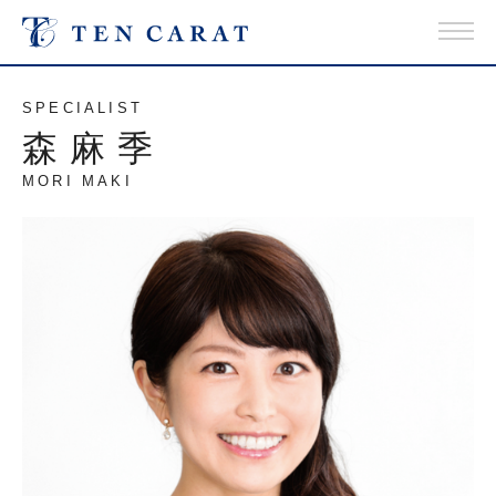
SPECIALIST
森麻季
MORI MAKI