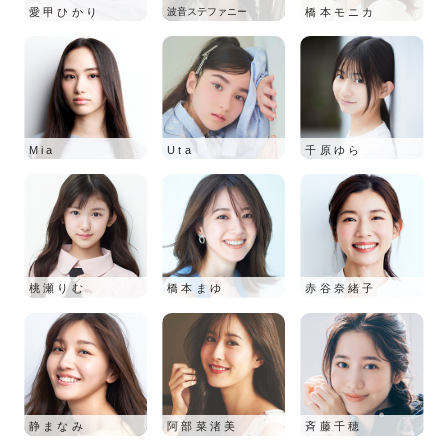
愛甲ひかり
波音ステファニー
橋本モニカ
Mia
Uta
千原ゆら
桃瀬りむ
橋本まゆ
赤谷奈緒子
静まなみ
阿部菜渚美
斉藤千穂