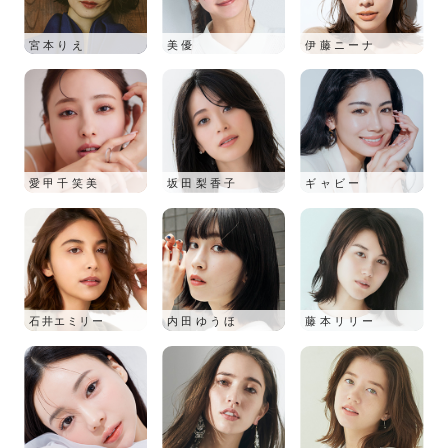
宮本りえ
美優
伊藤ニーナ
愛甲千笑美
坂田梨香子
ギャビー
石井エミリー
内田ゆうほ
藤本リリー