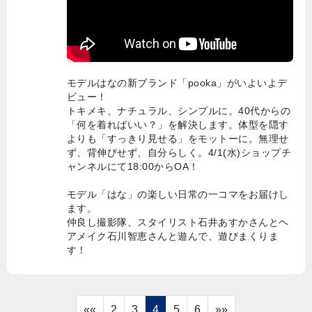
モデルはなの新ブランド「pooka」がいよいよデ
ビュー！
トキメキ、ナチュラル、シンプルに。40代からの
「何を着ればいい？」を解決します。体型を隠す
よりも「すっきり見せる」をモットーに。無理せ
ず、背伸びせず、自分らしく。4/1(水)ショップチ
ャンネルにて18:00からOA！
モデル「はな」の楽しい日常の一コマをお届けし
ます。
仲良し撮影隊、スタイリスト石井あすかさんとヘ
アメイク石川智恵さんと遊んで、遊びまくりま
す！
««
2
3
4
5
6
»»