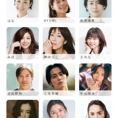
はな
AYUMI
松田珠希
みほ
榊ゆりこ
えれな
日比野玲
三宅亮輔
中山咲月