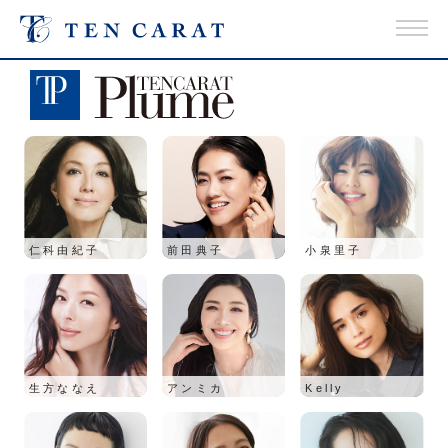
仁科由紀子
前田典子
小泉里子
生方ななえ
アンミカ
Kelly