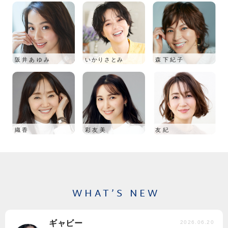
阪井あゆみ
いかりさとみ
森下紀子
織香
彩友美
友紀
WHAT’S NEW
ギャビー
2026.06.20