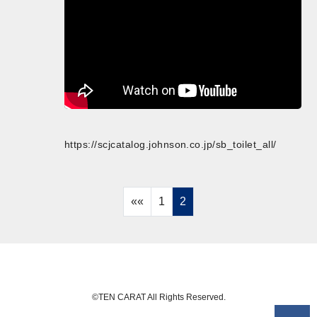
https://scjcatalog.johnson.co.jp/sb_toilet_all/
««
1
2
©TEN CARAT All Rights Reserved.