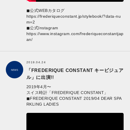
◼︎公式WEBカタログ
https://frederiqueconstant.jp/stylebook/?data-nu
m=2
◼︎公式Instagram
https://www.instagram.com/frederiqueconstantjap
an/
2019.04.24
「FREDERIQUE CONSTANT キービジュア
NEWS
ル」に出演!!
2019年4月〜
スイス時計「FREDERIQUE CONSTANT」
◼︎FREDERIQUE CONSTANT 2019/04 DEAR SPA
RKLING LADIES