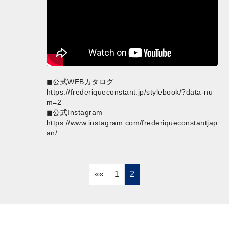
◼︎公式WEBカタログ
https://frederiqueconstant.jp/stylebook/?data-nu
m=2
◼︎公式Instagram
https://www.instagram.com/frederiqueconstantjap
an/
««
1
2