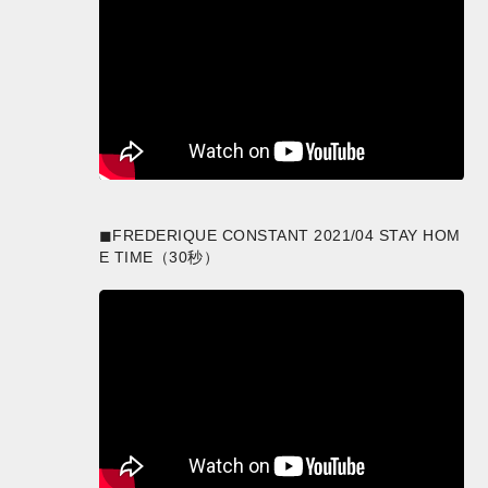
◼︎FREDERIQUE CONSTANT 2021/04 STAY HOM
E TIME（30秒）