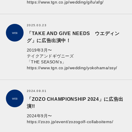
https://www.tgn.co.jp/wedding/gifu/afg/
2025.03.23
「TAKE AND GIVE NEEDS ウエディン
WEB
グ」に広告出演中！
2019年3月〜
テイクアンドギヴニーズ
「THE SEASON’s」
https://www.tgn.co.jp/wedding/yokohama/ssy/
2024.09.01
「ZOZO CHAMPIONSHIP 2024」に広告出
WEB
演!!
2024年9月〜
https://zozo.jp/event/zozogolf-collaboitems/