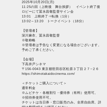
2025年10月20日(月)
11:25の回（上映後 舞台挨拶） イベント終了後
ロビーにて冨永昌敬監督サイン会
13:01 上映終了⇒転換（1分）
13:02～13:20 トークイベント（18分）
【登壇者】
深川麻衣、冨永昌敬監督
※敬称略
※登壇者は予告なく変更になる場合がございます。
予めご了承ください。
【会場】
下高井戸シネマ
〒156-0043 東京都世田谷区松原３丁目２７−２６
https://shimotakaidocinema.com/
＜チケットご購入について＞
通常料金
※ムビチケ・各種割引・優待券（有料）使用可。
※招待券使用不可。
チケットは当日券・窓口販売のみ。全席自由席。詳