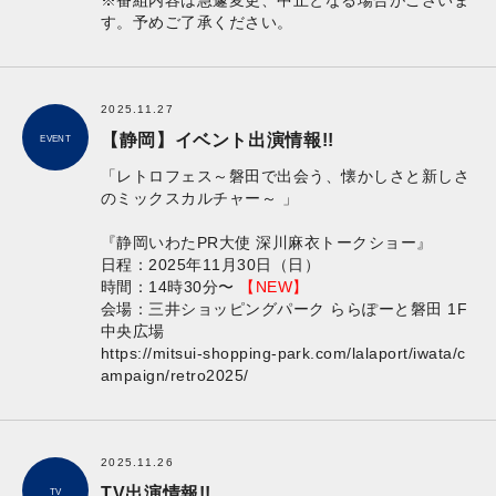
※番組内容は急遽変更、中止となる場合がございま
す。予めご了承ください。
2025.11.27
【静岡】イベント出演情報!!
EVENT
「レトロフェス～磐田で出会う、懐かしさと新しさ
のミックスカルチャー～ 」
『静岡いわたPR大使 深川麻衣トークショー』
日程：2025年11月30日（日）
時間：14時30分〜
【NEW】
会場：三井ショッピングパーク ららぽーと磐田 1F
中央広場
https://mitsui-shopping-park.com/lalaport/iwata/c
ampaign/retro2025/
2025.11.26
TV出演情報!!
TV