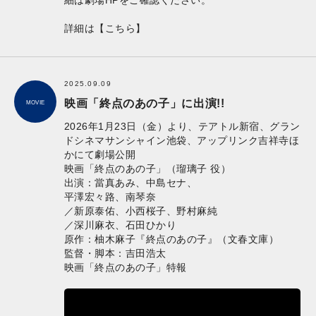
細は劇場HPをご確認ください。
詳細は
【こちら】
2025.09.09
映画「終点のあの子」に出演!!
MOVIE
2026年1月23日（金）より、テアトル新宿、グラン
ドシネマサンシャイン池袋、アップリンク吉祥寺ほ
かにて劇場公開
映画「終点のあの子」（瑠璃子 役）
出演：當真あみ、中島セナ、
平澤宏々路、南琴奈
／新原泰佑、小西桜子、野村麻純
／深川麻衣、石田ひかり
原作：柚木麻子『終点のあの子』（文春文庫）
監督・脚本：吉田浩太
映画「終点のあの子」特報