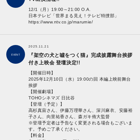
12/1（月）19:00～21:00 O.A.
日本テレビ「世界まる見え！テレビ特捜部」
https://www.ntv.co.jp/marumie/
2025.11.21
『架空の犬と噓をつく猫』完成披露舞台挨拶
EVENT
付き上映会 登壇決定!!
【開催日時】
2025年12月10日（水）19:00の回 本編上映前舞台
挨拶
【開催劇場】
TOHOシネマズ 日比谷
【登壇（予定）】
⾼杉真宙さん、伊藤万理華さん、深川麻衣、安藤裕
⼦さん、向⾥祐⾹さん、森ガキ侑大監督
※登壇予定者は予告なく変更される場合もございま
す。予めご了承ください。
【料金】