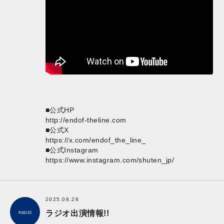
■公式HP
http://endof-theline.com
■公式X
https://x.com/endof_the_line_
■公式Instagram
https://www.instagram.com/shuten_jp/
2025.08.28
ラジオ出演情報!!
RADIO