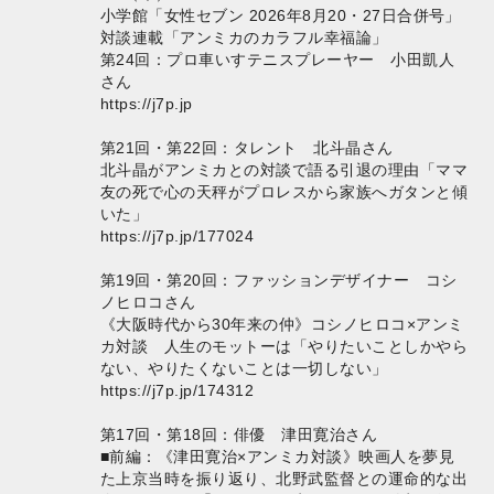
小学館「女性セブン 2026年8月20・27日合併号」
対談連載「アンミカのカラフル幸福論」
第24回：プロ車いすテニスプレーヤー 小田凱人
さん
https://j7p.jp
第21回・第22回：タレント 北斗晶さん
北斗晶がアンミカとの対談で語る引退の理由「ママ
友の死で心の天秤がプロレスから家族へガタンと傾
いた」
https://j7p.jp/177024
第19回・第20回：ファッションデザイナー コシ
ノヒロコさん
《大阪時代から30年来の仲》コシノヒロコ×アンミ
カ対談 人生のモットーは「やりたいことしかやら
ない、やりたくないことは一切しない」
https://j7p.jp/174312
第17回・第18回：俳優 津田寛治さん
■前編：《津田寛治×アンミカ対談》映画人を夢見
た上京当時を振り返り、北野武監督との運命的な出