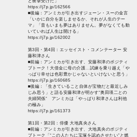
と衝撃受けた」
https://j7p.jp/162566
■後編：アンミカが引き出すジェーン・スーの金言
「いかに自分を楽しませるか、それが人生のテー
マ」「昔もいまも夢はありません。夢がなくても動
いていれば人生は開ける」
https://j7p.jp/162002
第3回・第4回：エッセイスト・コメンテーター 安
藤和津さん
■前編：アンミカが引き出す、安藤和津のポジティ
ブトーク！大借金に母の介護…試練を乗り越え「や
っぱり幸せは色彩豊かじゃないといけないと思う」
https://j7p.jp/160685
■後編：「生きていること自体が宝物だと最近しみ
じみ思う」と語る安藤和津が明かす“奥田瑛二との
夫婦関係” アンミカは「やっぱり和津さんは利他
の極み」
https://j7p.jp/161373
第1回・第2回：俳優 大地真央さん
■前編：アンミカが引き出す、大地真央のポジティ
ブトーク「“この人たちに宝塚を認めさせたい”と燃