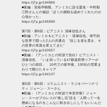
https://j7p.jp/164866
■後編：笑福亭鶴瓶、アンミカに語る盟友・中村勘
三郎さんとの秘話「ぼくの挑戦を認めてくれたのが
心強かった」
https://j7p.jp/165690
第7回・第8回：ピアニスト 清塚信也さん
■前編：アンミカ＆ピアニスト・清塚信也、保守的
な世界で闘った2人の共通点 ”信じる道を貫き、そ
の世界の常識を変えてきた”
https://j7p.jp/163557
■後編：《アンミカとの対談で告白》ピアニスト・
清塚信也、「いま回っている47都道府県ツアーが
ひとつの節目」 10代での留学後、100社の営業ま
わりで開けたキャリア
https://j7p.jp/164137
第5回・第6回：コラムニスト・ラジオパーソナリ
ティ ジェーン・スーさん
■前編：《アンミカとの対談で本音炸裂》ジェー
ン・スーがプロレスの”推し活”語る「人間って一生
懸命になるのをこんなに剝き出しにしてもいいんだ