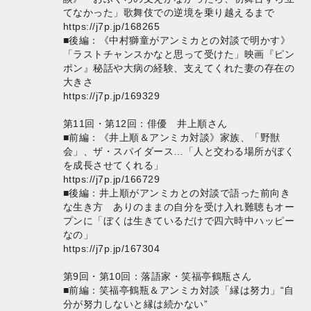
てなかった」歌舞伎での逆境を乗り越えるまで
https://j7p.jp/168265
■後編：《中村獅童がアンミカとの対談で明かす》
「ラストチャンスかなと思って受けた」映画『ピン
ポン』秘話や大病の経験、支えてくれた妻の存在の
大きさ
https://j7p.jp/169329
第11回・第12回：俳優 井上順さん
■前編：《井上順＆アンミカ対談》家族、「野獣
会」、ザ・スパイダース…「人と交わる場所がぼく
を成長させてくれる」
https://j7p.jp/166729
■後編：井上順がアンミカとの対談で語った前向き
な生き方 ありのままの自分を受け入れ難聴もオー
プンに「ぼくは生きているだけで四六時中ハッピー
なの」
https://j7p.jp/167304
第9回・第10回：落語家・笑福亭鶴瓶さん
■前編：笑福亭鶴瓶＆アンミカ対談「縁は努力」“自
分が努力しないと縁は続かない”