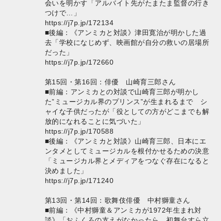
会いを明かす「アルバイト先がたまたま監督の行き
つけで…」
https://j7p.jp/172134
■後編：《アンミカと対談》津田寛治が明かした過
去「学校になじめず、映画館が自分の救いの居場所
だった」
https://j7p.jp/172660
第15回・第16回：俳優 山崎育三郎さん
■前編：アンミカとの対談で山崎育三郎が明かし
た”ミュージカル界のプリンス”が生まれるまで シ
ャイな子供だったが「役としての方がどこまでも解
放的になれることに気づいた」
https://j7p.jp/170588
■後編：《アンミカと対談》山崎育三郎、日本にエ
ンタメとしてミュージカルを根付かせるための決意
「ミュージカル界とメディアをつなぐ存在になると
決めました」
https://j7p.jp/171240
第13回・第14回：歌舞伎俳優 中村獅童さん
■前編：《中村獅童＆アンミカが1972年生まれ対
談》「おふくろの支えがなかったら、初舞台すら立