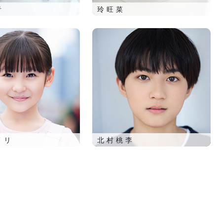
音
玲旺菜
メリ
北村桃李