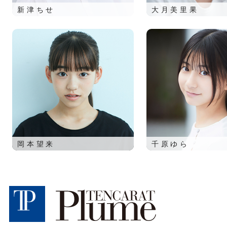
新津ちせ
大月美里果
岡本望来
千原ゆら