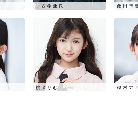
中西希亜良
飯田晴
桃瀬りむ
磯村ア