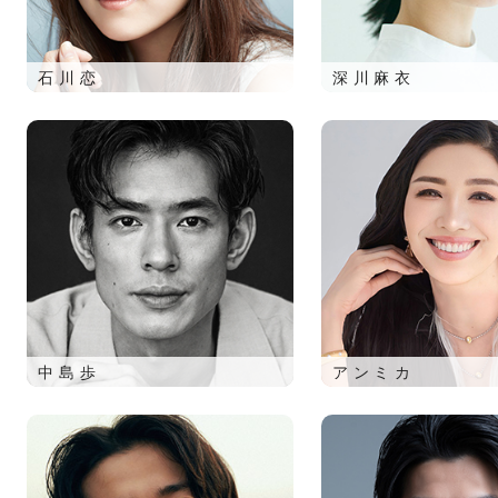
石川恋
深川麻衣
中島歩
アンミカ