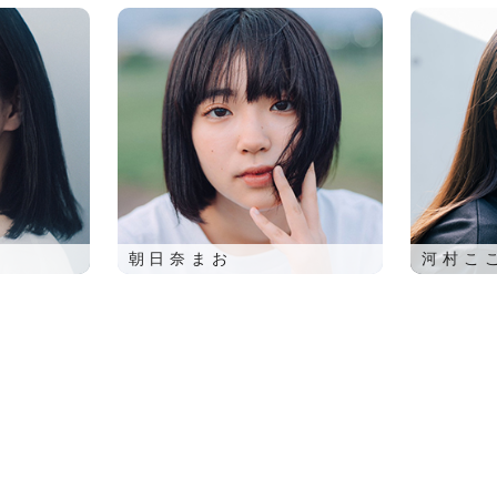
朝日奈まお
河村こ