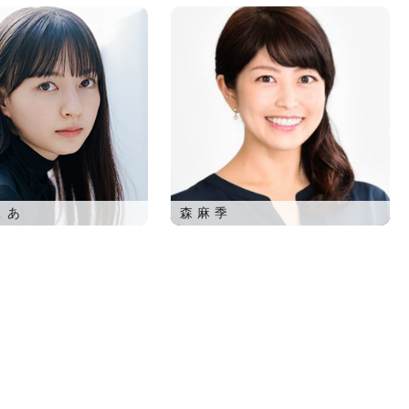
こあ
森麻季