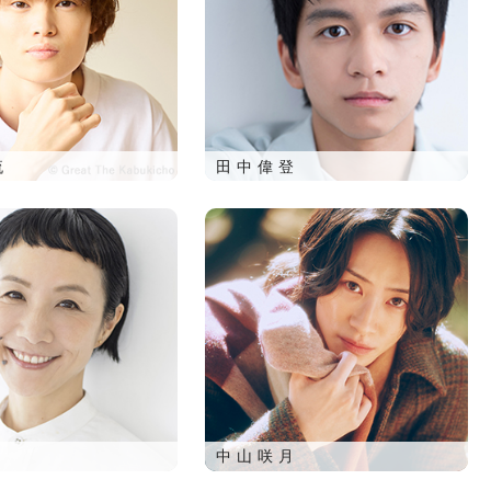
流
田中偉登
中山咲月