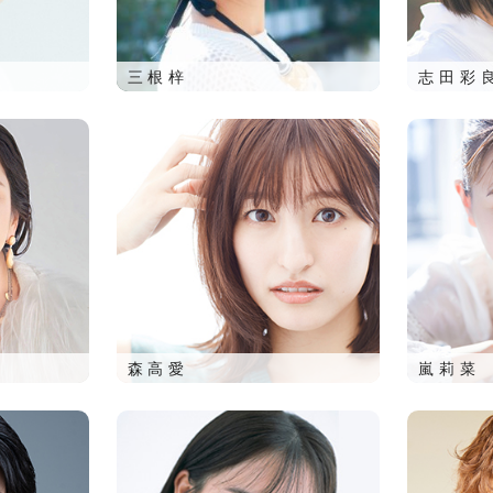
三根梓
志田彩
森高愛
嵐莉菜