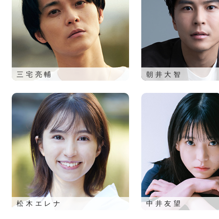
三宅亮輔
朝井大智
松木エレナ
中井友望