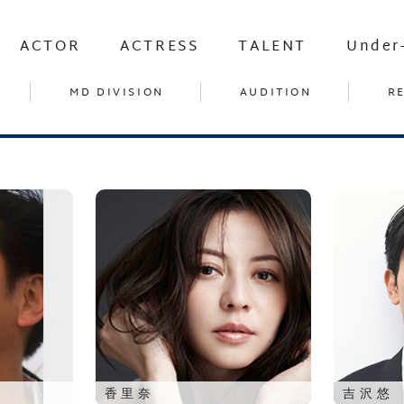
ACTOR
ACTRESS
TALENT
Under
MD DIVISION
AUDITION
R
香里奈
吉沢悠