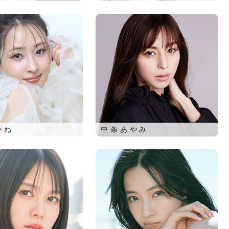
かね
中条あやみ