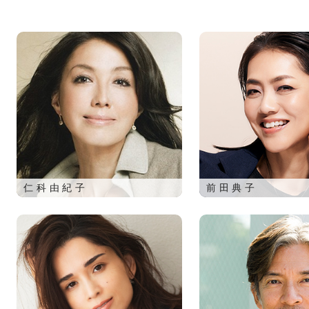
仁科由紀子
前田典子