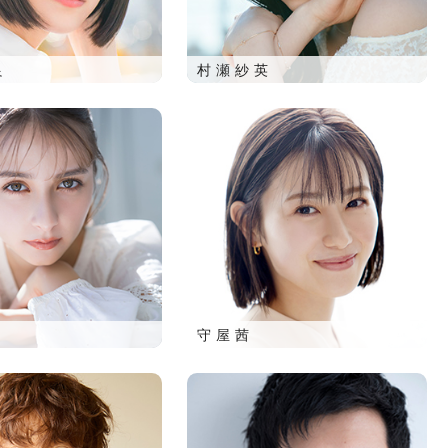
良
村瀬紗英
守屋茜