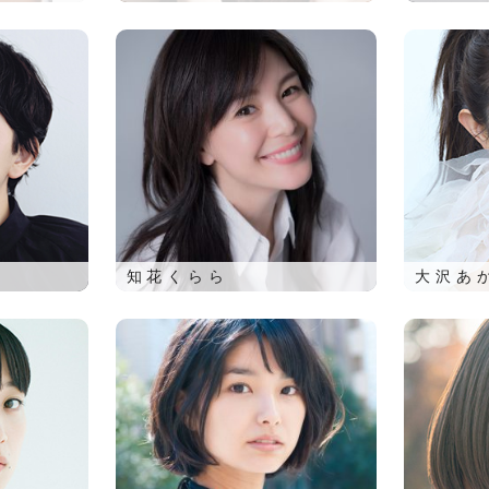
知花くらら
大沢あ