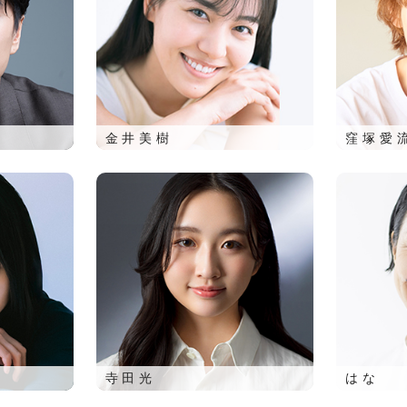
金井美樹
窪塚愛
寺田光
はな