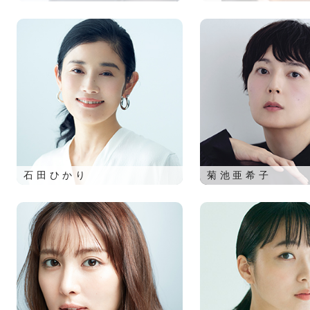
石田ひかり
菊池亜希子